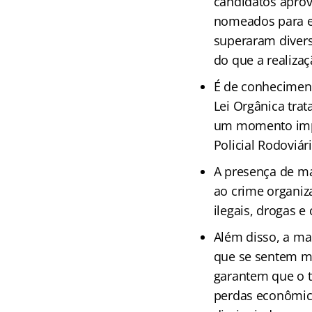
candidatos aprov
nomeados para ex
superaram diversa
do que a realiza
É de conhecimen
Lei Orgânica trat
um momento impor
Policial Rodoviár
A presença de ma
ao crime organiz
ilegais, drogas e
Além disso, a ma
que se sentem ma
garantem que o t
perdas econômic