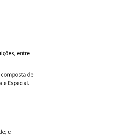
uições, entre
é composta de
a e Especial.
de; e