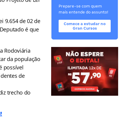
Prepare-se com quem
mais entende do assunto!
ei 9.654 de 02 de
Comece a estudar no
o Deputado é que
Gran Cursos
ia Rodoviária
tar da população
é possível
identes de
diz trecho do
!