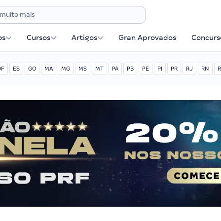
os
Cursos
Artigos
Gran Aprovados
Concurse
DF
ES
GO
MA
MG
MS
MT
PA
PB
PE
PI
PR
RJ
RN
R