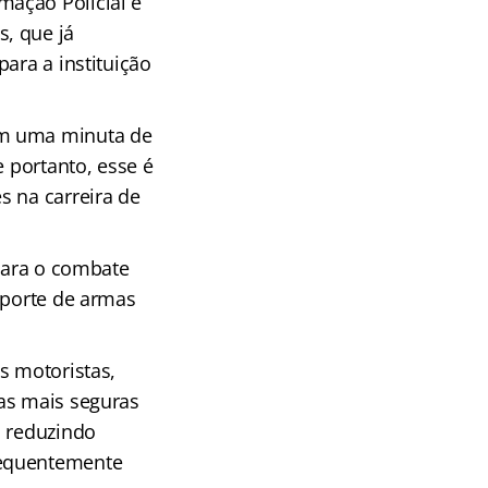
mação Policial e
, que já
ara a instituição
em uma minuta de
e portanto, esse é
s na carreira de
 para o combate
sporte de armas
s motoristas,
as mais seguras
, reduzindo
sequentemente