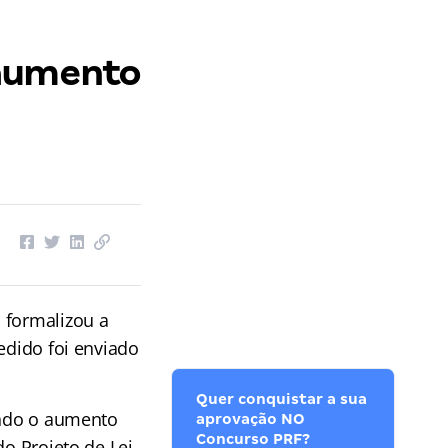
 aumento
i formalizou a
edido foi enviado
Quer conquistar a sua
sando o aumento
aprovação NO
Concurso PRF?
do Projeto de Lei