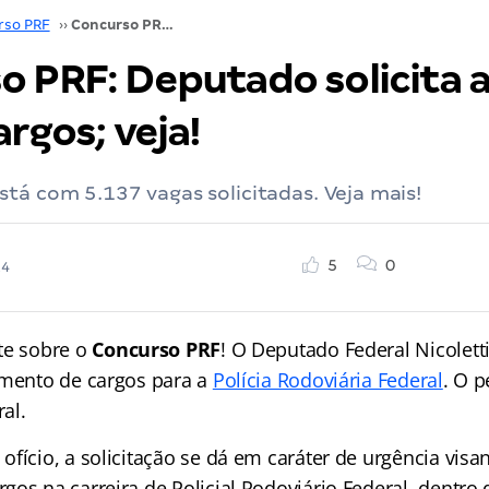
rso PRF
››
Concurso PRF: Deputado solicita aumento de mil cargos; veja!
o PRF: Deputado solicita
argos; veja!
tá com 5.137 vagas solicitadas. Veja mais!
5
0
24
te sobre o
Concurso PRF
! O Deputado Federal Nicolett
umento de cargos para a
Polícia Rodoviária Federal
. O p
al.
ofício, a solicitação se dá em caráter de urgência vi
os na carreira de Policial Rodoviário Federal, dentro 