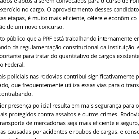
ados e aptos a serem convocados para o Curso de For
ercício no cargo. O aproveitamento desses candidatos
s etapas, é muito mais eficiente, célere e econômico p
ção de um novo concurso.
to público que a PRF está trabalhando internamente 
ando da regulamentação constitucional da instituição, 
tante para tratar do quantitativo de cargos existente
io Federal.
is policiais nas rodovias contribui significativamente
ado, que frequentemente utiliza essas vias para o tran
 contrabando.
ior presença policial resulta em mais segurança para o
is protegidos contra assaltos e outros crimes. Rodovi
ransporte de mercadorias seja mais eficiente e seguro
as causadas por acidentes e roubos de cargas, e con