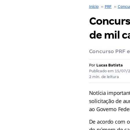
Início
››
PRF
››
Concu
Concurs
de mil c
Concurso PRF es
Por
Lucas Batista
Publicado em
15/07/
2 min. de leitura
Notícia importan
solicitação de a
ao Governo Feder
De acordo com o 
do número de carg