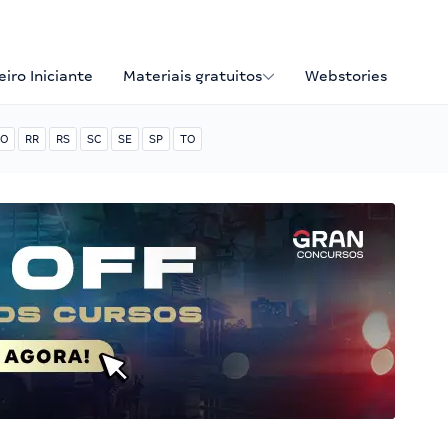
iro Iniciante
Materiais gratuitos
Webstories
O
RR
RS
SC
SE
SP
TO