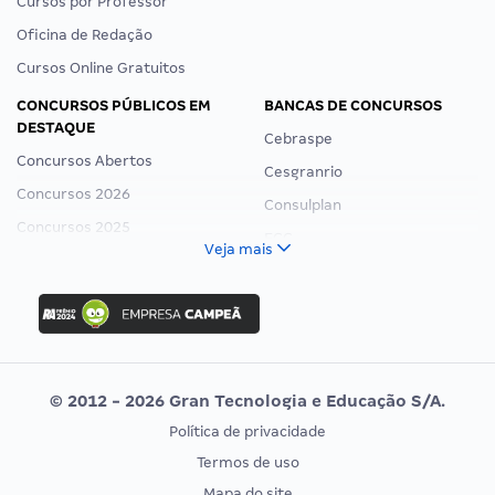
Cursos por Professor
Oficina de Redação
Cursos Online Gratuitos
CONCURSOS PÚBLICOS EM
BANCAS DE CONCURSOS
DESTAQUE
Cebraspe
Concursos Abertos
Cesgranrio
Concursos 2026
Consulplan
Concursos 2025
FCC
Veja mais
Concurso Nacional Unificado
FGV
Concurso Ibama
Idecan
Concurso MPU
Selecon
Editais publicados
Uniase
© 2012 - 2026 Gran Tecnologia e Educação S/A.
Vunesp
Política de privacidade
CONCURSOS POR PROFISSÃO
EXAME DE ORDEM
Termos de uso
Concursos Administrativos
OAB
Mapa do site