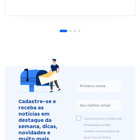
Cadastre-se e
receba as
notícias em
Concordo com a Política de
destaque da
Privacidade e aceito
semana, dicas,
receber comunicações do
novidades e
Gran Cursos Online.
muito mais.