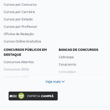
Cursos por Concurso
Cursos por Carreira
Cursos por Estado
Cursos por Professor
Oficina de Redação
Cursos Online Gratuitos
CONCURSOS PÚBLICOS EM
BANCAS DE CONCURSOS
DESTAQUE
Cebraspe
Concursos Abertos
Cesgranrio
Concursos 2026
Consulplan
Concursos 2025
FCC
Veja mais
Concurso Nacional Unificado
FGV
Concurso Ibama
Idecan
Concurso MPU
Selecon
Editais publicados
Uniase