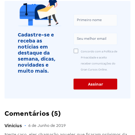
Cadastre-se e
receba as
notícias em
Concordo com a Política de
destaque da
Privacidade e aceito
semana, dicas,
receber comunicações do
novidades e
Gran Cursos Online.
muito mais.
Comentários (5)
Vinicius
•
6 de Junho de 2019
Neste caso, eles chamarão aqueles que ficaram próximos da