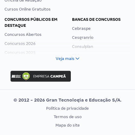
Oficina de Redação
Cursos Online Gratuitos
CONCURSOS PÚBLICOS EM
BANCAS DE CONCURSOS
DESTAQUE
Cebraspe
Concursos Abertos
Cesgranrio
Concursos 2026
Consulplan
Concursos 2025
FCC
Veja mais
Concurso Nacional Unificado
FGV
Concurso Ibama
Idecan
Concurso MPU
Selecon
Editais publicados
Uniase
© 2012 - 2026 Gran Tecnologia e Educação S/A.
Vunesp
Política de privacidade
CONCURSOS POR PROFISSÃO
EXAME DE ORDEM
Termos de uso
Concursos Administrativos
OAB
Mapa do site
Concursos Educação
Prova OAB