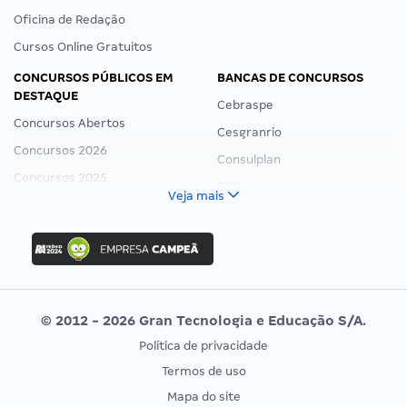
Oficina de Redação
Cursos Online Gratuitos
CONCURSOS PÚBLICOS EM
BANCAS DE CONCURSOS
DESTAQUE
Cebraspe
Concursos Abertos
Cesgranrio
Concursos 2026
Consulplan
Concursos 2025
FCC
Veja mais
Concurso Nacional Unificado
FGV
Concurso Ibama
Idecan
Concurso MPU
Selecon
Editais publicados
Uniase
© 2012 - 2026 Gran Tecnologia e Educação S/A.
Vunesp
Política de privacidade
CONCURSOS POR PROFISSÃO
EXAME DE ORDEM
Termos de uso
Concursos Administrativos
OAB
Mapa do site