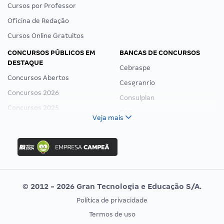
Cursos por Professor
Oficina de Redação
Cursos Online Gratuitos
CONCURSOS PÚBLICOS EM
BANCAS DE CONCURSOS
DESTAQUE
Cebraspe
Concursos Abertos
Cesgranrio
Concursos 2026
Consulplan
Concursos 2025
FCC
Veja mais
Concurso Nacional Unificado
FGV
Concurso Ibama
Idecan
Concurso MPU
Selecon
Editais publicados
Uniase
© 2012 - 2026 Gran Tecnologia e Educação S/A.
Vunesp
Política de privacidade
CONCURSOS POR PROFISSÃO
EXAME DE ORDEM
Termos de uso
Concursos Administrativos
OAB