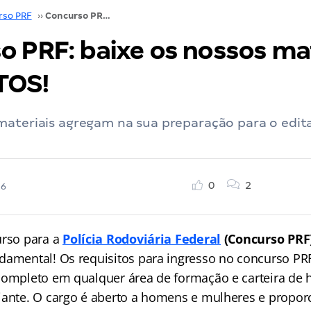
rso PRF
››
Concurso PRF: baixe os nossos materiais GRATUITOS!
o PRF: baixe os nossos ma
TOS!
ateriais agregam na sua preparação para o edital
0
2
26
urso para a
Polícia Rodoviária Federal
(Concurso PRF
damental! Os requisitos para ingresso no concurso PRF
completo em qualquer área de formação e carteira de h
iante. O cargo é aberto a homens e mulheres e propor