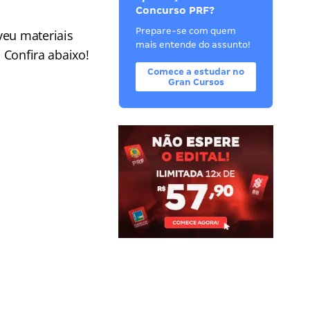
Concurso PRF?
Prepare-se com quem
veu materiais
mais entende do assunto!
 Confira abaixo!
Comece a estudar no
Gran Cursos