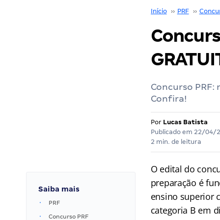
Início
››
PRF
››
Concu
Concurs
GRATUI
Concurso PRF: m
Confira!
Por
Lucas Batista
Publicado em
22/04/
2 min. de leitura
O edital do conc
preparação é fun
Saiba mais
ensino superior 
PRF
categoria B em d
Concurso PRF