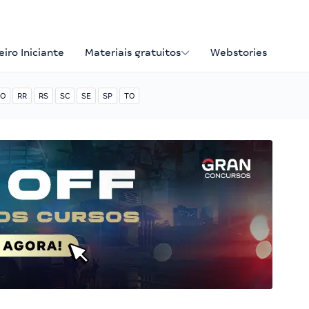
iro Iniciante
Materiais gratuitos
Webstories
O
RR
RS
SC
SE
SP
TO