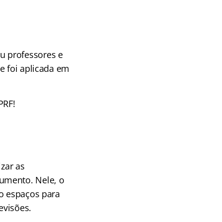
u professores e
e foi aplicada em
PRF!
izar as
umento. Nele, o
do espaços para
evisões.