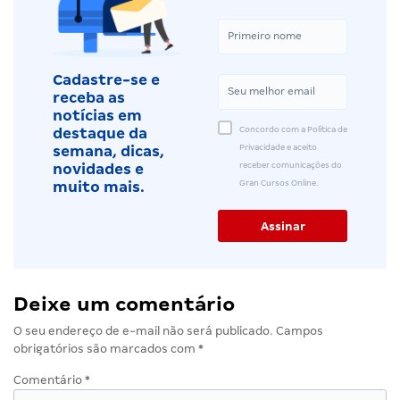
Cadastre-se e
receba as
notícias em
Concordo com a Política de
destaque da
Privacidade e aceito
semana, dicas,
receber comunicações do
novidades e
Gran Cursos Online.
muito mais.
Deixe um comentário
O seu endereço de e-mail não será publicado.
Campos
obrigatórios são marcados com
*
Comentário
*