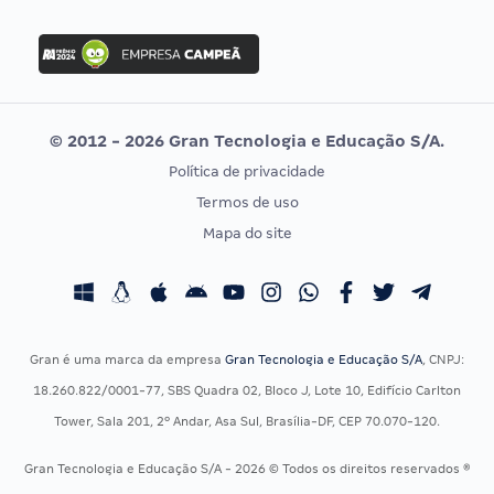
Concurso Nacional Unificado
FGV
Concurso Ibama
Idecan
Concurso MPU
Selecon
Editais publicados
Uniase
© 2012 - 2026 Gran Tecnologia e Educação S/A.
Vunesp
Política de privacidade
CONCURSOS POR PROFISSÃO
EXAME DE ORDEM
Termos de uso
Concursos Administrativos
OAB
Mapa do site
Concursos Educação
Prova OAB
Concursos Fiscais
Calendário OAB
Concursos Jurídicos
Questões OAB
Concursos Militares
Recursos OAB
Gran é uma marca da empresa
Gran Tecnologia e Educação S/A
, CNPJ:
Concursos Policiais
Exame de Ordem
18.260.822/0001-77, SBS Quadra 02, Bloco J, Lote 10, Edifício Carlton
Concursos Saúde
Tower, Sala 201, 2º Andar, Asa Sul, Brasília-DF, CEP 70.070-120.
Concursos Tribunais
Gran Tecnologia e Educação S/A - 2026 © Todos os direitos reservados ®
Residência Multiprofissional