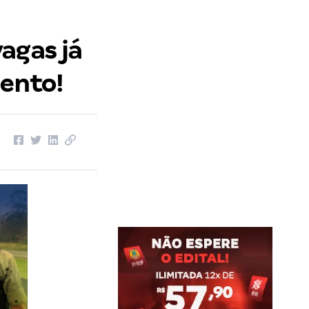
agas já
mento!