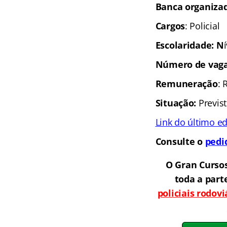
Banca organiza
Cargos
: Policial
Escolaridade: N
Número de vag
Remuneração
: 
Situação:
Previs
Link do último ed
Consulte o
pedi
O Gran Curso
toda a part
policiais rodov