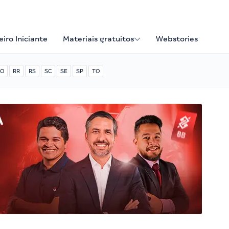
iro Iniciante
Materiais gratuitos
Webstories
O
RR
RS
SC
SE
SP
TO