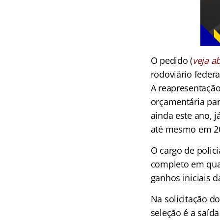
O pedido (
veja a
rodoviário feder
A reapresentação 
orçamentária par
ainda este ano, 
até mesmo em 2
O cargo de polic
completo em qualq
ganhos iniciais d
Na solicitação do
seleção é a saíd