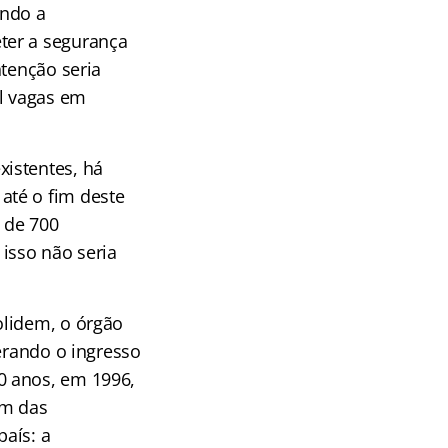
ando a
ter a segurança
ntenção seria
l vagas em
istentes, há
até o fim deste
 de 700
isso não seria
olidem, o órgão
erando o ingresso
0 anos, em 1996,
ém das
aís: a