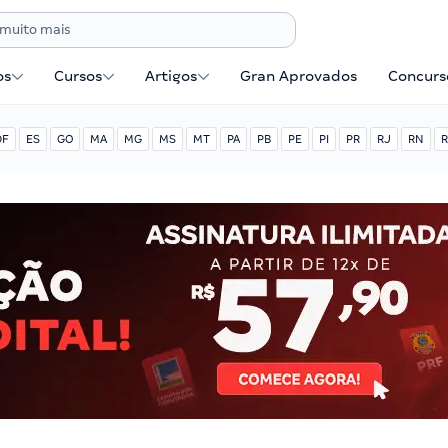
os
Cursos
Artigos
Gran Aprovados
Concurse
DF
ES
GO
MA
MG
MS
MT
PA
PB
PE
PI
PR
RJ
RN
R