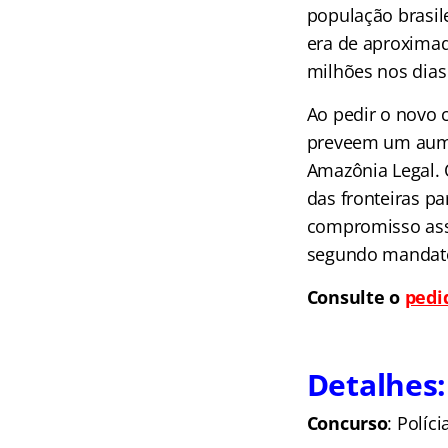
população brasile
era de aproximad
milhões nos dias 
Ao pedir o novo
preveem um aumen
Amazônia Legal. 
das fronteiras pa
compromisso ass
segundo mandato,
Consulte o
pedi
Detalhes:
Concurso
: Políc