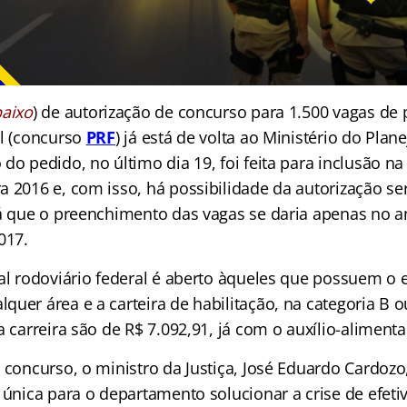
baixo
) de autorização de concurso para 1.500 vagas de p
al (concurso
PRF
) já está de volta ao Ministério do Pla
do pedido, no último dia 19, foi feita para inclusão n
a 2016 e, com isso, há possibilidade da autorização se
já que o preenchimento das vagas se daria apenas no 
017.
ial rodoviário federal é aberto àqueles que possuem o 
uer área e a carteira de habilitação, na categoria B o
a carreira são de R$ 7.092,91, já com o auxílio-aliment
 concurso, o ministro da Justiça, José Eduardo Cardozo
a única para o departamento solucionar a crise de efet