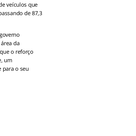
 de veículos que
 passando de 87,3
 governo
 área da
 que o reforço
e, um
 para o seu