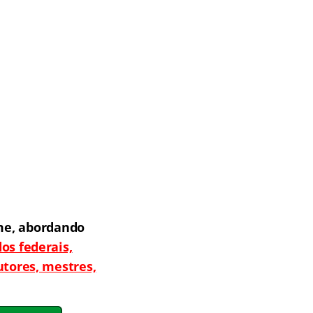
me, abordando
os federais,
utores, mestres,
.