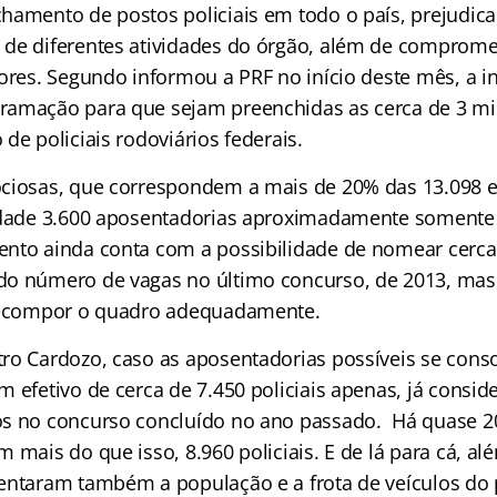
hamento de postos policiais em todo o país, prejudic
de diferentes atividades do órgão, além de comprome
dores. Segundo informou a PRF no início deste mês, a i
ramação para que sejam preenchidas as cerca de 3 mi
de policiais rodoviários federais.
ciosas, que correspondem a mais de 20% das 13.098 ex
idade 3.600 aposentadorias aproximadamente somente 
nto ainda conta com a possibilidade de nomear cerca
o número de vagas no último concurso, de 2013, mas 
 recompor o quadro adequadamente.
ro Cardozo, caso as aposentadorias possíveis se cons
 efetivo de cerca de 7.450 policiais apenas, já consid
s no concurso concluído no ano passado. Há quase 2
 mais do que isso, 8.960 policiais. E de lá para cá, al
entaram também a população e a frota de veículos do p