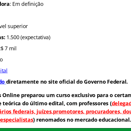
dora
: Em definição
ível superior
as:
1.500 (expectativa)
R$ 7 mil
to
ital
do
diretamente no site oficial do Governo Federal.
s Online preparou um curso exclusivo para o certa
e teórica do último edital, com professores
(
delegad
iários federais, juízes,promotores, procuradores, do
especialistas
)
renomados no mercado educacional