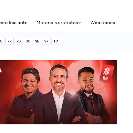
iro Iniciante
Materiais gratuitos
Webstories
O
RR
RS
SC
SE
SP
TO