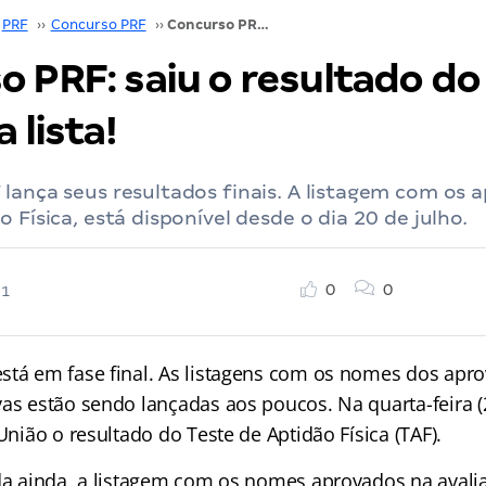
PRF
››
Concurso PRF
››
Concurso PRF: saiu o resultado do TAF. Confira a lista!
 PRF: saiu o resultado do
 lista!
lança seus resultados finais. A listagem com os 
 Física, está disponível desde o dia 20 de julho.
0
0
21
stá em fase final. As listagens com os nomes dos apr
as estão sendo lançadas aos poucos. Na quarta-feira (2
 União o resultado do Teste de Aptidão Física (TAF).
ada ainda, a listagem com os nomes aprovados na avali