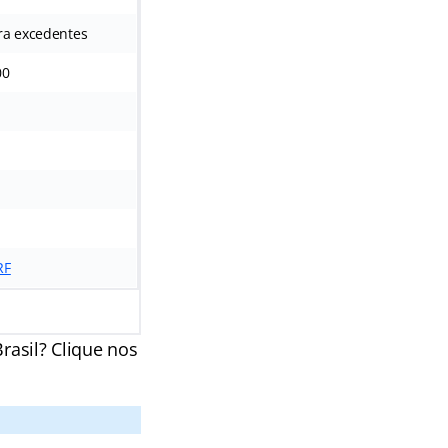
ra excedentes
00
RF
rasil? Clique nos