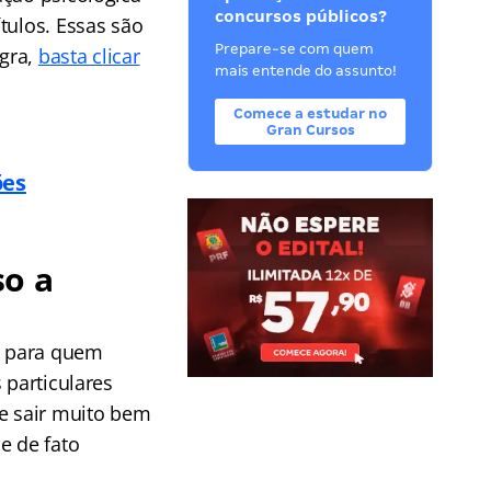
concursos públicos?
tulos. Essas são
Prepare-se com quem
egra,
basta clicar
mais entende do assunto!
Comece a estudar no
Gran Cursos
ões
so a
a para quem
 particulares
se sair muito bem
e de fato