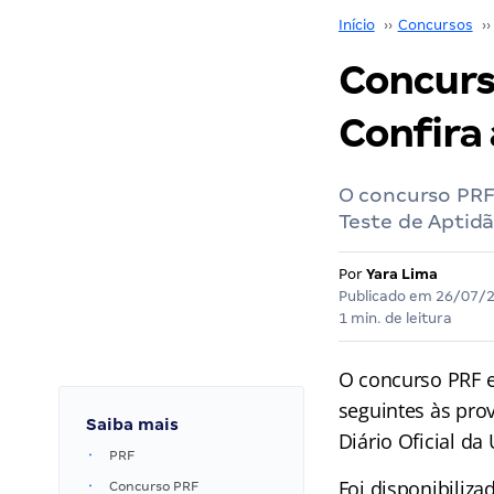
Início
››
Concursos
››
Concurso
Confira a
O concurso PRF 
Teste de Aptidão
Por
Yara Lima
Publicado em
26/07/
1 min. de leitura
O concurso PRF e
seguintes às prov
Saiba mais
Diário Oficial da
PRF
Foi disponibiliz
Concurso PRF