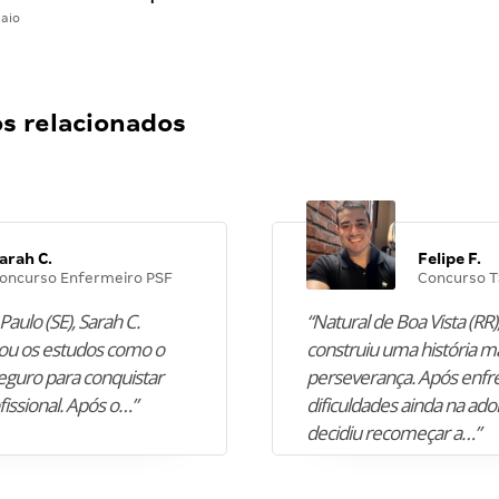
aio
 relacionados
arah C.
Felipe F.
oncurso Enfermeiro PSF
Concurso T
Paulo (SE), Sarah C.
“Natural de Boa Vista (RR),
u os estudos como o
construiu uma história m
guro para conquistar
perseverança. Após enfr
fissional. Após o…”
dificuldades ainda na ado
decidiu recomeçar a…”