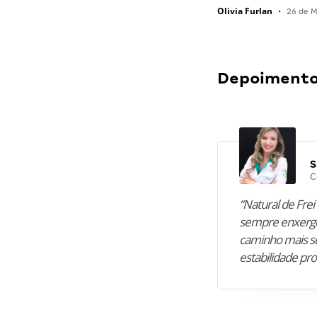
Olivia Furlan
•
26 de M
Depoimentos
S
C
“Natural de Frei 
sempre enxergo
caminho mais se
estabilidade pro