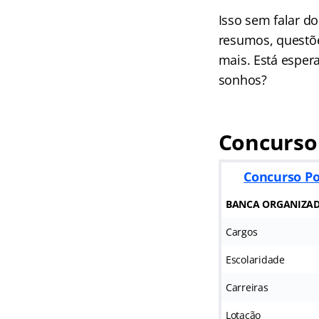
Isso sem falar d
resumos, questõe
mais. Está esper
sonhos?
Concurso
Concurso Po
BANCA ORGANIZA
Cargos
Escolaridade
Carreiras
Lotação