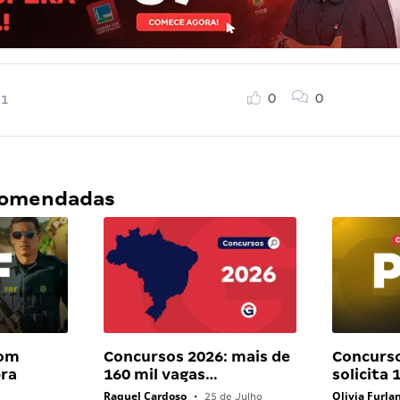
0
0
21
ecomendadas
com
Concursos 2026: mais de
Concurso
bra
160 mil vagas…
solicita
Raquel Cardoso
Olivia Furla
•
25 de Julho