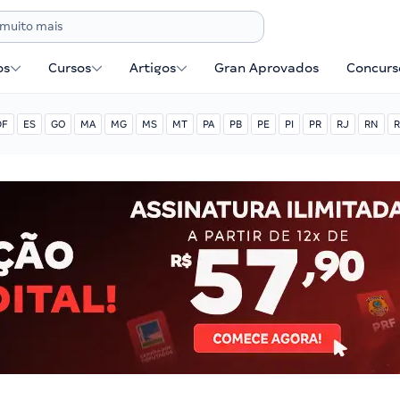
os
Cursos
Artigos
Gran Aprovados
Concurse
DF
ES
GO
MA
MG
MS
MT
PA
PB
PE
PI
PR
RJ
RN
R