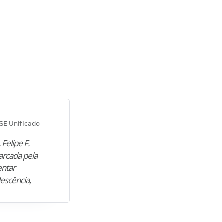
Diana M.
SE Unificado
Concurso SEPLAG CE
 Felipe F.
“Natural de Juazeiro do Norte (CE),
arcada pela
M. encontrou nos estudos o cami
entar
para construir uma nova fase da vi
lescência,
profissional. Após…”