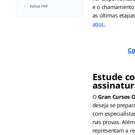
e o chamamento p
Edital PRF
as últimas etapas
aqui.
Co
Estude co
assinatur
O
Gran Cursos O
deseja se prepara
com especialista
nas provas. Além
representam a re