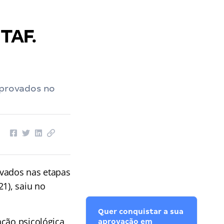
 TAF.
aprovados no
ovados nas etapas
1), saiu no
Quer conquistar a sua
ação psicológica
aprovação em