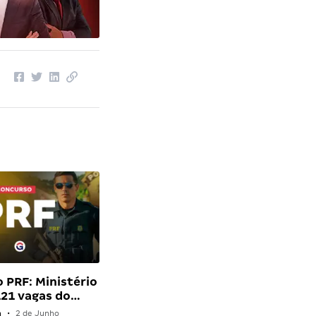
 PRF: Ministério
 121 vagas do…
n
•
2 de Junho