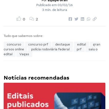
Por
Equipe Gran
Publicado em
03/02/16
3 min. de leitura
0
2
Tudo que sabemos sobre:
concurso
concurso prf
destaque
edital
gran
cursos online
polícia rodoviária federal
prf
saiu o
edital
Vagas
Notícias recomendadas