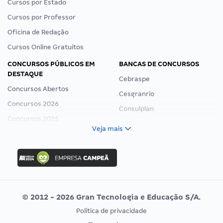
Cursos por Estado
Cursos por Professor
Oficina de Redação
Cursos Online Gratuitos
CONCURSOS PÚBLICOS EM
BANCAS DE CONCURSOS
DESTAQUE
Cebraspe
Concursos Abertos
Cesgranrio
Concursos 2026
Consulplan
Concursos 2025
FCC
Veja mais
Concurso Nacional Unificado
FGV
Concurso Ibama
Idecan
Concurso MPU
Selecon
Editais publicados
Uniase
© 2012 - 2026 Gran Tecnologia e Educação S/A.
Vunesp
Política de privacidade
CONCURSOS POR PROFISSÃO
EXAME DE ORDEM