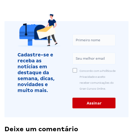
Cadastre-se e
receba as
notícias em
Concordo com a Política de
destaque da
Privacidade e aceito
semana, dicas,
receber comunicações do
novidades e
Gran Cursos Online.
muito mais.
Deixe um comentário