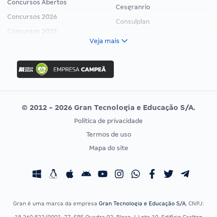
Concursos Abertos
Cesgranrio
Concursos 2026
Consulplan
Concursos 2025
FCC
Veja mais
Concurso Nacional Unificado
FGV
Concurso Ibama
Idecan
Concurso MPU
Selecon
Editais publicados
Uniase
© 2012 - 2026 Gran Tecnologia e Educação S/A.
Vunesp
Política de privacidade
CONCURSOS POR PROFISSÃO
EXAME DE ORDEM
Termos de uso
Concursos Administrativos
OAB
Mapa do site
Concursos Educação
Prova OAB
Concursos Fiscais
Calendário OAB
Concursos Jurídicos
Questões OAB
Concursos Militares
Recursos OAB
Gran é uma marca da empresa
Gran Tecnologia e Educação S/A
, CNPJ:
Concursos Policiais
Exame de Ordem