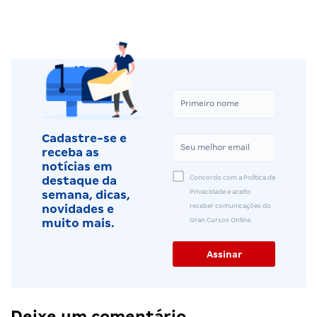
Cadastre-se e
receba as
notícias em
Concordo com a Política de
destaque da
Privacidade e aceito
semana, dicas,
receber comunicações do
novidades e
Gran Cursos Online.
muito mais.
Deixe um comentário