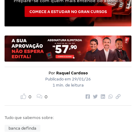
Prepare-se com quem mais entende do assunto!
COMECE A ESTUDAR NO GRAN CURSOS
Por
Raquel Cardoso
Publicado em
29/01/26
1 min. de leitura
0
0
Tudo que sabemos sobre:
banca definda