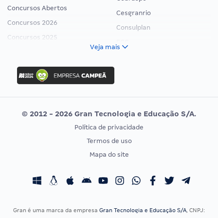
Concursos Abertos
Cesgranrio
Concursos 2026
Consulplan
Concursos 2025
FCC
Veja mais
Concurso Nacional Unificado
FGV
Concurso Ibama
Idecan
Concurso MPU
Selecon
Editais publicados
Uniase
© 2012 - 2026 Gran Tecnologia e Educação S/A.
Vunesp
Política de privacidade
CONCURSOS POR PROFISSÃO
EXAME DE ORDEM
Termos de uso
Concursos Administrativos
OAB
Mapa do site
Concursos Educação
Prova OAB
Concursos Fiscais
Calendário OAB
Concursos Jurídicos
Questões OAB
Concursos Militares
Recursos OAB
Gran é uma marca da empresa
Gran Tecnologia e Educação S/A
, CNPJ: