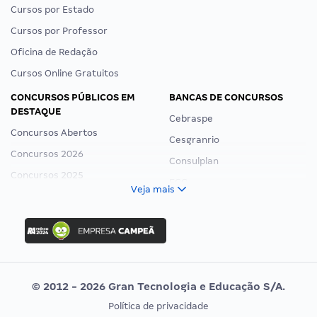
Cursos por Estado
Cursos por Professor
Oficina de Redação
Cursos Online Gratuitos
CONCURSOS PÚBLICOS EM
BANCAS DE CONCURSOS
DESTAQUE
Cebraspe
Concursos Abertos
Cesgranrio
Concursos 2026
Consulplan
Concursos 2025
FCC
Veja mais
Concurso Nacional Unificado
FGV
Concurso Ibama
Idecan
Concurso MPU
Selecon
Editais publicados
Uniase
© 2012 - 2026 Gran Tecnologia e Educação S/A.
Vunesp
Política de privacidade
CONCURSOS POR PROFISSÃO
EXAME DE ORDEM