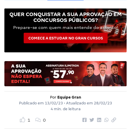
QUER CONQUISTAR A SUA APROVAÇÃO EM
CONCURSOS PÚBLICOS?
Prepare-se com quem mais entende do assunto!
COMECE A ESTUDAR NO GRAN CURSOS
Por
Equipe Gran
Publicado em
13/02/23
• Atualizado em
28/02/23
4 min. de leitura
1
0