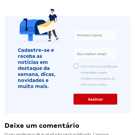
Cadastre-se e
receba as
notícias em
Concordo com a Política de
destaque da
Privacidade e aceito
semana, dicas,
receber comunicações do
novidades e
Gran Cursos Online.
muito mais.
Deixe um comentário
O seu endereço de e-mail não será publicado.
Campos