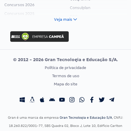
Concursos 2026
Consulplan
Concursos 2025
FCC
Veja mais
Concurso Nacional Unificado
FGV
Concurso Ibama
Idecan
Concurso MPU
Selecon
Editais publicados
Uniase
© 2012 - 2026 Gran Tecnologia e Educação S/A.
Vunesp
Política de privacidade
CONCURSOS POR PROFISSÃO
EXAME DE ORDEM
Termos de uso
Concursos Administrativos
OAB
Mapa do site
Concursos Educação
Prova OAB
Concursos Fiscais
Calendário OAB
Concursos Jurídicos
Questões OAB
Concursos Militares
Recursos OAB
Gran é uma marca da empresa
Gran Tecnologia e Educação S/A
, CNPJ:
Concursos Policiais
Exame de Ordem
18.260.822/0001-77, SBS Quadra 02, Bloco J, Lote 10, Edifício Carlton