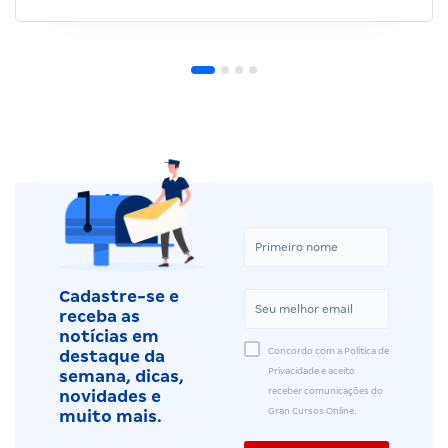
Cadastre-se e
receba as
notícias em
Concordo com a Política de
destaque da
Privacidade e aceito
semana, dicas,
receber comunicações do
novidades e
Gran Cursos Online.
muito mais.