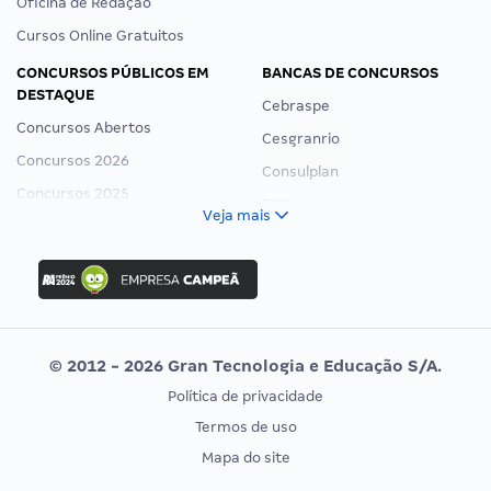
Oficina de Redação
Cursos Online Gratuitos
CONCURSOS PÚBLICOS EM
BANCAS DE CONCURSOS
DESTAQUE
Cebraspe
Concursos Abertos
Cesgranrio
Concursos 2026
Consulplan
Concursos 2025
FCC
Veja mais
Concurso Nacional Unificado
FGV
Concurso Ibama
Idecan
Concurso MPU
Selecon
Editais publicados
Uniase
© 2012 - 2026 Gran Tecnologia e Educação S/A.
Vunesp
Política de privacidade
CONCURSOS POR PROFISSÃO
EXAME DE ORDEM
Termos de uso
Concursos Administrativos
OAB
Mapa do site
Concursos Educação
Prova OAB