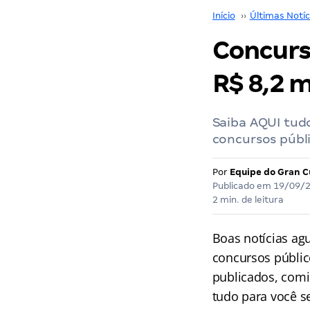
Início
››
Últimas Notíc
Concurso
R$ 8,2 m
Saiba AQUI tudo
concursos públi
Por
Equipe do Gran C
Publicado em
19/09/
2 min. de leitura
Boas notícias ag
concursos públic
publicados, com
tudo para você s