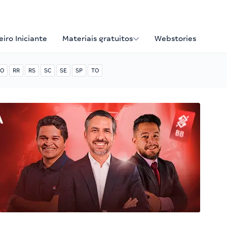
iro Iniciante
Materiais gratuitos
Webstories
O
RR
RS
SC
SE
SP
TO