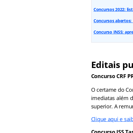
Concursos 2022: lis
Concursos abertos: 
Concurso INSS: apren
Editais p
Concurso CRF P
O certame do Con
imediatas além d
superior. A remun
Clique aqui e sai
Concurso ISS Ta