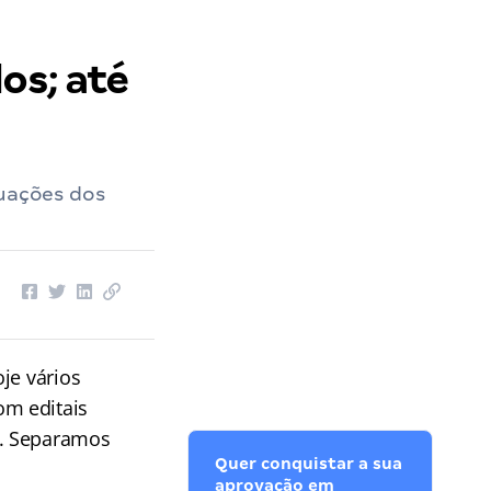
os; até
tuações dos
je vários
om editais
s. Separamos
Quer conquistar a sua
aprovação em