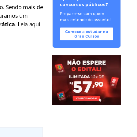
concursos públicos?
ro. Sendo mais de
Prepare-se com quem
eparamos um
mais entende do assunto!
rática
. Leia aqui
Comece a estudar no
Gran Cursos