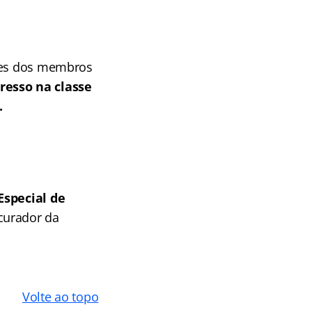
omes dos membros
resso na classe
.
Especial de
curador da
Volte ao topo