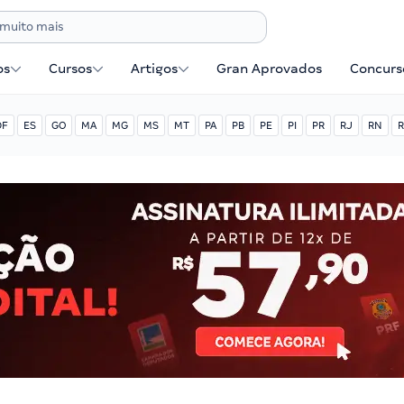
os
Cursos
Artigos
Gran Aprovados
Concurse
DF
ES
GO
MA
MG
MS
MT
PA
PB
PE
PI
PR
RJ
RN
R