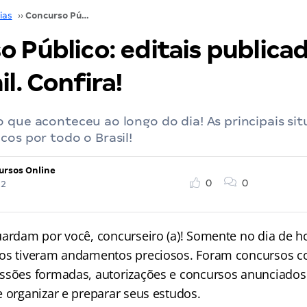
ias
››
Concurso Público: editais publicados; até R$ 8,2 mil. Confira!
 Público: editais publicad
il. Confira!
 que aconteceu ao longo do dia! As principais si
cos por todo o Brasil!
ursos Online
0
0
22
uardam por você, concurseiro (a)! Somente no dia de ho
os tiveram andamentos preciosos. Foram concursos c
issões formadas, autorizações e concursos anunciado
e organizar e preparar seus estudos.