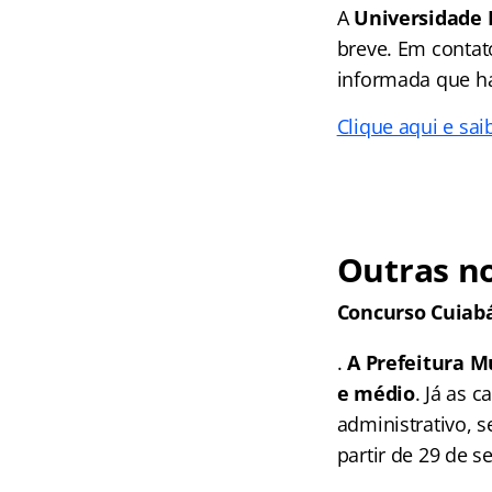
A
Universidade 
breve. Em contat
informada que há
Clique aqui e sai
Outras no
Concurso Cuiab
.
A Prefeitura Mu
e médio
. Já as 
administrativo, s
partir de 29 de 