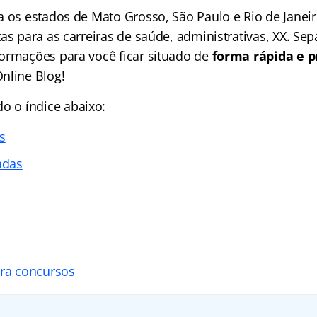
a os estados de Mato Grosso, São Paulo e Rio de Janei
tas para as carreiras de saúde, administrativas, XX. S
ormações para você ficar situado de
forma rápida e p
nline Blog!
ndo o
índice
abaixo:
s
adas
ara concursos