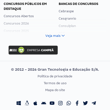
CONCURSOS PÚBLICOS EM
BANCAS DE CONCURSOS
DESTAQUE
Cebraspe
Concursos Abertos
Cesgranrio
Concursos 2026
Consulplan
Concursos 2025
FCC
Veja mais
Concurso Nacional Unificado
FGV
Concurso Ibama
Idecan
Concurso MPU
Selecon
Editais publicados
Uniase
© 2012 - 2026 Gran Tecnologia e Educação S/A.
Vunesp
Política de privacidade
CONCURSOS POR PROFISSÃO
EXAME DE ORDEM
Termos de uso
Concursos Administrativos
OAB
Mapa do site
Concursos Educação
Prova OAB
Concursos Fiscais
Calendário OAB
Concursos Jurídicos
Questões OAB