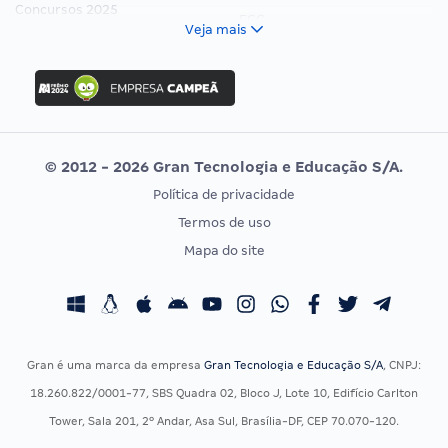
Concursos 2025
FCC
Veja mais
Concurso Nacional Unificado
FGV
Concurso Ibama
Idecan
Concurso MPU
Selecon
Editais publicados
Uniase
© 2012 - 2026 Gran Tecnologia e Educação S/A.
Vunesp
Política de privacidade
CONCURSOS POR PROFISSÃO
EXAME DE ORDEM
Termos de uso
Concursos Administrativos
OAB
Mapa do site
Concursos Educação
Prova OAB
Concursos Fiscais
Calendário OAB
Concursos Jurídicos
Questões OAB
Concursos Militares
Recursos OAB
Gran é uma marca da empresa
Gran Tecnologia e Educação S/A
, CNPJ:
Concursos Policiais
Exame de Ordem
18.260.822/0001-77, SBS Quadra 02, Bloco J, Lote 10, Edifício Carlton
Concursos Saúde
Tower, Sala 201, 2º Andar, Asa Sul, Brasília-DF, CEP 70.070-120.
Concursos Tribunais