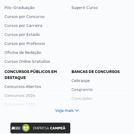
Pós-Graduação
Sugerir Curso
Cursos por Concurso
Cursos por Carreira
Cursos por Estado
Cursos por Professor
Oficina de Redação
Cursos Online Gratuitos
CONCURSOS PÚBLICOS EM
BANCAS DE CONCURSOS
DESTAQUE
Cebraspe
Concursos Abertos
Cesgranrio
Concursos 2026
Consulplan
Concursos 2025
FCC
Veja mais
Concurso Nacional Unificado
FGV
Concurso Ibama
Idecan
Concurso MPU