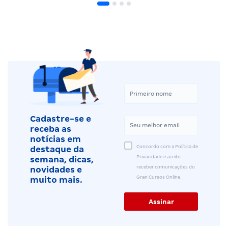
Cadastre-se e
receba as
notícias em
Concordo com a Política de
destaque da
Privacidade e aceito
semana, dicas,
receber comunicações do
novidades e
Gran Cursos Online.
muito mais.