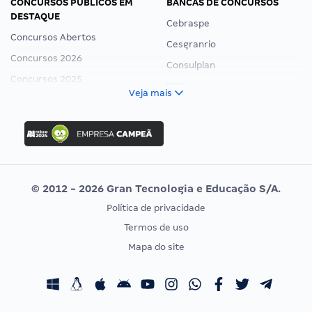
CONCURSOS PÚBLICOS EM
BANCAS DE CONCURSOS
DESTAQUE
Cebraspe
Concursos Abertos
Cesgranrio
Concursos 2026
Consulplan
Concursos 2025
FCC
Veja mais
Concurso Nacional Unificado
FGV
Concurso Ibama
Idecan
Concurso MPU
Selecon
Editais publicados
Uniase
© 2012 - 2026 Gran Tecnologia e Educação S/A.
Vunesp
Política de privacidade
CONCURSOS POR PROFISSÃO
EXAME DE ORDEM
Termos de uso
Concursos Administrativos
OAB
Mapa do site
Concursos Educação
Prova OAB
Concursos Fiscais
Calendário OAB
Concursos Jurídicos
Questões OAB