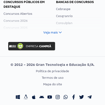
CONCURSOS PÚBLICOS EM
BANCAS DE CONCURSOS
DESTAQUE
Cebraspe
Concursos Abertos
Cesgranrio
Concursos 2026
Consulplan
Concursos 2025
FCC
Veja mais
Concurso Nacional Unificado
FGV
Concurso Ibama
Idecan
Concurso MPU
Selecon
Editais publicados
Uniase
© 2012 - 2026 Gran Tecnologia e Educação S/A.
Vunesp
Política de privacidade
CONCURSOS POR PROFISSÃO
EXAME DE ORDEM
Termos de uso
Concursos Administrativos
OAB
Mapa do site
Concursos Educação
Prova OAB
Concursos Fiscais
Calendário OAB
Concursos Jurídicos
Questões OAB