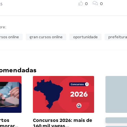
0
0
15
bre:
rsos online
gran cursos online
oportunidade
prefeitura
ecomendadas
rtos
Concursos 2026: mais de
 morar…
160 mil vagas…