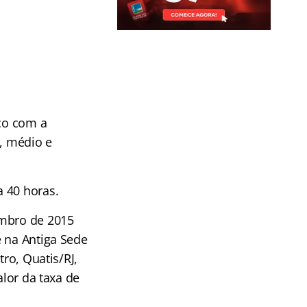
ico com a
l, médio e
 40 horas.
embro de 2015
 na Antiga Sede
tro, Quatis/RJ,
alor da taxa de