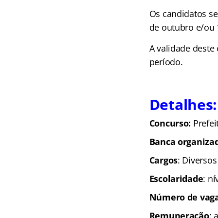
Os candidatos se
de outubro e/ou 
A validade deste
período.
Detalhes:
Concurso:
Prefei
Banca organiza
Cargos
: Diversos
Escolaridade
: n
Número de vaga
Remuneração
: 