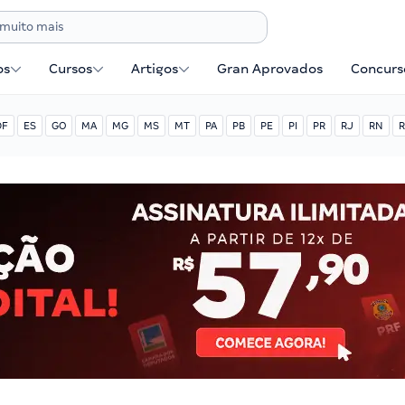
os
Cursos
Artigos
Gran Aprovados
Concurse
DF
ES
GO
MA
MG
MS
MT
PA
PB
PE
PI
PR
RJ
RN
R