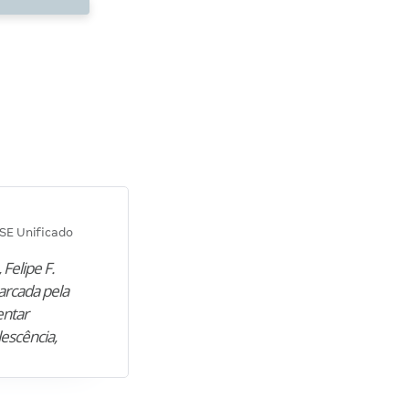
Diana M.
SE Unificado
Concurso SEPLAG CE
 Felipe F.
“Natural de Juazeiro do Norte (CE),
arcada pela
M. encontrou nos estudos o cami
entar
para construir uma nova fase da vi
lescência,
profissional. Após…”