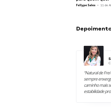
Fellype Sales
•
11 de Ab
Depoimentos
S
C
“Natural de Frei 
sempre enxergo
caminho mais se
estabilidade pro