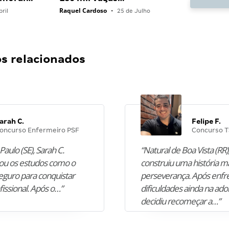
Raquel Cardoso
ril
•
25 de Julho
 relacionados
arah C.
Felipe F.
oncurso Enfermeiro PSF
Concurso T
Paulo (SE), Sarah C.
“Natural de Boa Vista (RR),
u os estudos como o
construiu uma história m
guro para conquistar
perseverança. Após enfr
fissional. Após o…”
dificuldades ainda na ado
decidiu recomeçar a…”