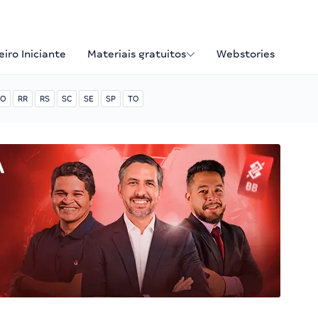
iro Iniciante
Materiais gratuitos
Webstories
O
RR
RS
SC
SE
SP
TO