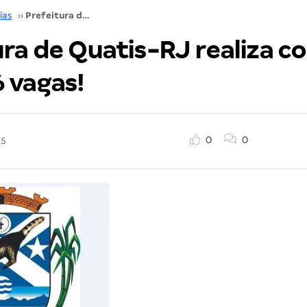
ias
››
Prefeitura de Quatis-RJ realiza concurso com 316 vagas!
ra de Quatis-RJ realiza c
 vagas!
0
0
15