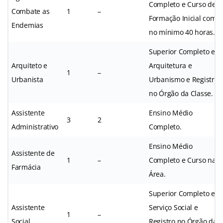
Completo e Curso de
Combate as
1
–
Formação Inicial com
Endemias
no mínimo 40 horas.
Superior Completo em
Arquiteto e
Arquitetura e
1
–
Urbanista
Urbanismo e Registro
no Órgão da Classe.
Assistente
Ensino Médio
3
2
Administrativo
Completo.
Ensino Médio
Assistente de
1
–
Completo e Curso na
Farmácia
Área.
Superior Completo em
Assistente
Serviço Social e
1
–
Social
Registro no Órgão da