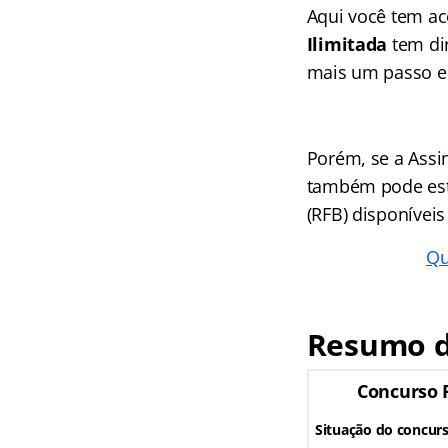
Aqui você tem a
Ilimitada
tem dir
mais um passo em
Porém, se a Assi
também pode estu
(RFB) disponíveis
Qu
Resumo d
Concurso 
Situação do concur