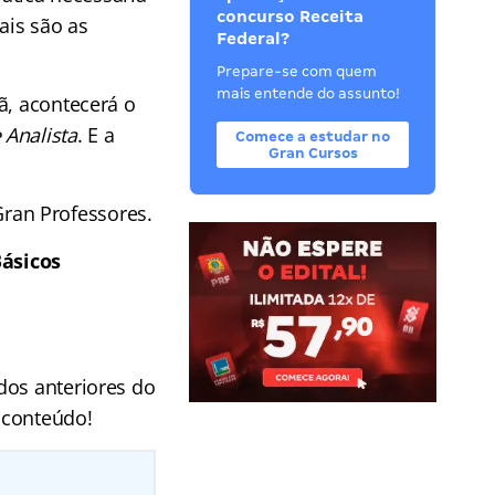
concurso Receita
ais são as
Federal?
Prepare-se com quem
mais entende do assunto!
ã, acontecerá o
 Analista
. E a
Comece a estudar no
Gran Cursos
ran Professores.
Básicos
dos anteriores do
 conteúdo!