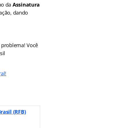
uno da
Assinatura
ração, dando
m problema! Você
sil
al!
rasil (RFB)