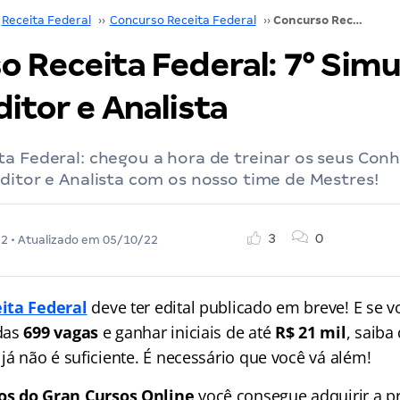
Receita Federal
››
Concurso Receita Federal
››
Concurso Receita Federal: 7° Simulado para Auditor e Analista
o Receita Federal: 7° Sim
itor e Analista
ta Federal: chegou a hora de treinar os seus Co
ditor e Analista com os nosso time de Mestres!
3
0
22
• Atualizado em
05/10/22
ita Federal
deve ter edital publicado em breve! E se 
das
699 vagas
e ganhar iniciais de até
R$ 21 mil
, saiba
já não é suficiente. É necessário que você vá além!
os do Gran Cursos Online
você consegue adquirir a pr