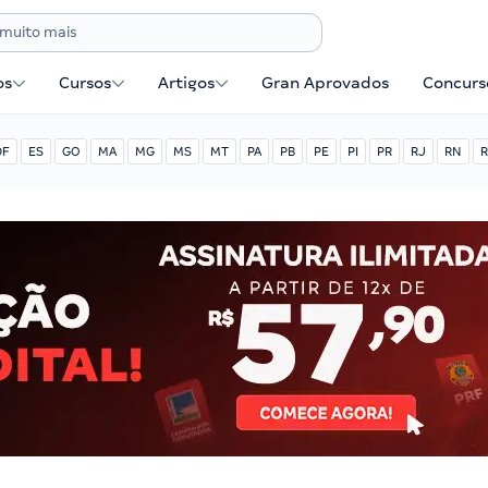
os
Cursos
Artigos
Gran Aprovados
Concurse
DF
ES
GO
MA
MG
MS
MT
PA
PB
PE
PI
PR
RJ
RN
R