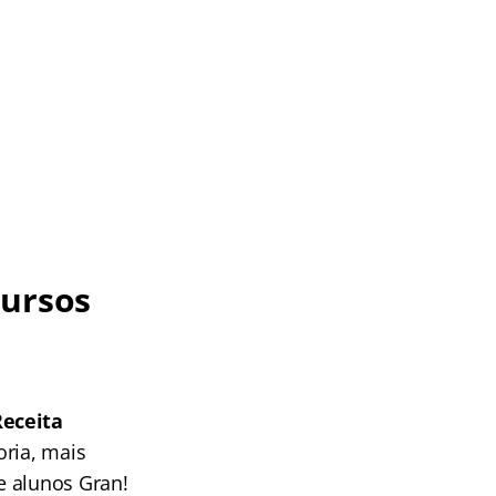
ursos
Receita
oria, mais
e alunos Gran!