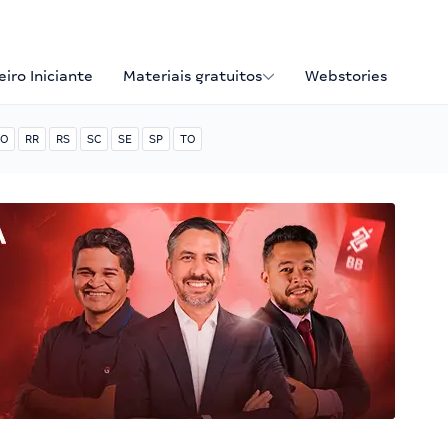
iro Iniciante
Materiais gratuitos
Webstories
O
RR
RS
SC
SE
SP
TO