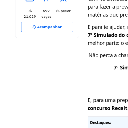
para fazer a prov
R$
699
Superior
matérias que pr
21.029
vagas
E para te ajudar
Acompanhar
7º Simulado do 
melhor parte: o 
Não perca a cha
7° Sim
E, para uma prep
concurso Receit
Destaques: