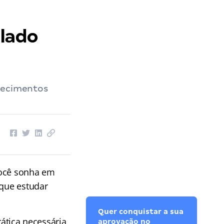
ulado
nhecimentos
você sonha em
 que estudar
Quer conquistar a sua
ática necessária
aprovação no