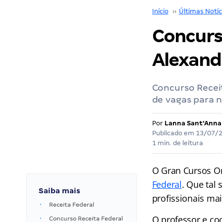
Início
››
Últimas Notíc
Concurs
Alexand
Concurso Receit
de vagas para n
Por
Lanna Sant'Anna
Publicado em
13/07/
1 min. de leitura
O Gran Cursos On
Federal
. Que tal
Saiba mais
profissionais ma
Receita Federal
O professor e coo
Concurso Receita Federal