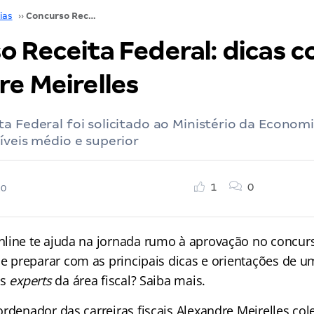
ias
››
Concurso Receita Federal: dicas com Alexandre Meirelles
o Receita Federal: dicas 
re Meirelles
a Federal foi solicitado ao Ministério da Econom
íveis médio e superior
1
0
20
line te ajuda na jornada rumo à aprovação no concu
 se preparar com as principais dicas e orientações de 
is
experts
da área fiscal? Saiba mais.
rdenador das carreiras fiscais Alexandre Meirelles col