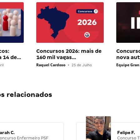
cos:
Concursos 2026: mais de
Concurso
a 14 de…
160 mil vagas…
nova aut
Raquel Cardoso
Equipe Gran
ril
•
25 de Julho
 relacionados
arah C.
Felipe F.
oncurso Enfermeiro PSF
Concurso T