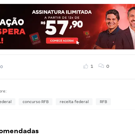
1
0
20
bre:
ederal
concurso RFB
receita federal
RFB
ecomendadas