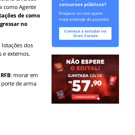
concursos públicos?
ha como Agente
Prepare-se com quem
tações de como
mais entende do assunto!
ngressar no
Comece a estudar no
Gran Cursos
s lotações dos
s e externos.
a RFB
: morar em
r porte de arma