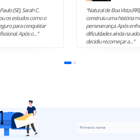
Paulo (SE), Sarah C.
“Natural de Boa Vista (RR),
u os estudos como o
construiu uma história m
guro para conquistar
perseverança. Após enfr
fissional. Após o…”
dificuldades ainda na ado
decidiu recomeçar a…”