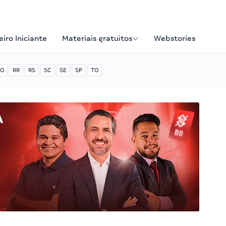
iro Iniciante
Materiais gratuitos
Webstories
O
RR
RS
SC
SE
SP
TO