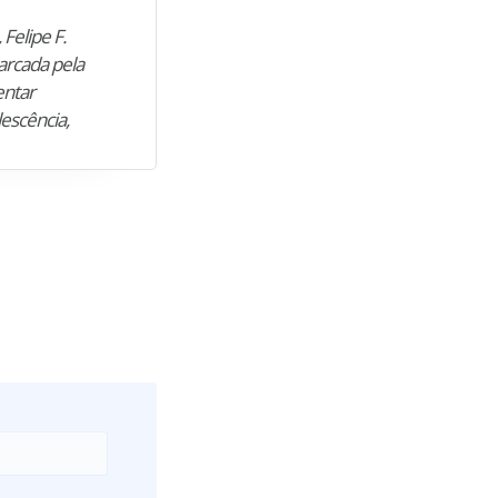
 Felipe F.
“Natural de Juazeiro do Norte (CE),
arcada pela
M. encontrou nos estudos o cami
entar
para construir uma nova fase da vi
lescência,
profissional. Após…”