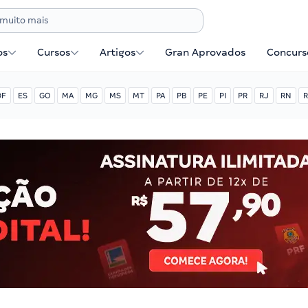
os
Cursos
Artigos
Gran Aprovados
Concurse
DF
ES
GO
MA
MG
MS
MT
PA
PB
PE
PI
PR
RJ
RN
R