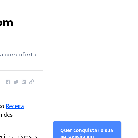
com
ia com oferta
rso
Receita
um dos
Quer conquistar a sua
eciona diversas
aprovação em