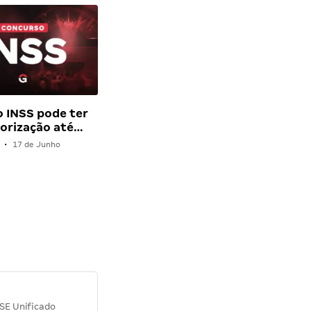
 INSS pode ter
orização até…
•
17 de Junho
Diana M.
SE Unificado
Concurso SEPLAG CE