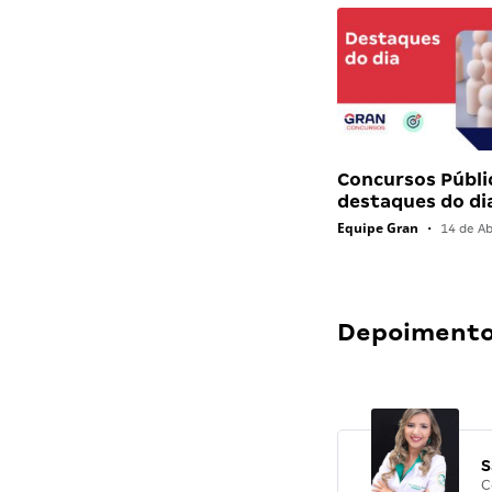
Concursos Públi
destaques do di
Equipe Gran
•
14 de Ab
Depoimentos
S
C