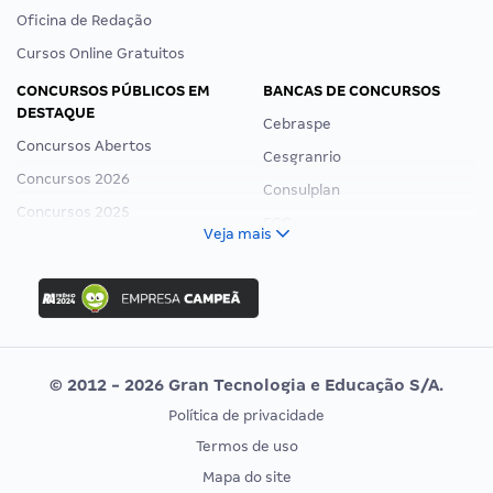
Oficina de Redação
Cursos Online Gratuitos
CONCURSOS PÚBLICOS EM
BANCAS DE CONCURSOS
DESTAQUE
Cebraspe
Concursos Abertos
Cesgranrio
Concursos 2026
Consulplan
Concursos 2025
FCC
Veja mais
Concurso Nacional Unificado
FGV
Concurso Ibama
Idecan
Concurso MPU
Selecon
Editais publicados
Uniase
© 2012 - 2026 Gran Tecnologia e Educação S/A.
Vunesp
Política de privacidade
CONCURSOS POR PROFISSÃO
EXAME DE ORDEM
Termos de uso
Concursos Administrativos
OAB
Mapa do site
Concursos Educação
Prova OAB