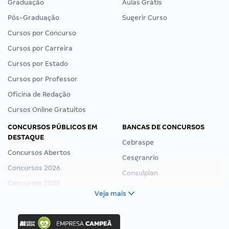
Graduação
Aulas Grátis
Pós-Graduação
Sugerir Curso
Cursos por Concurso
Cursos por Carreira
Cursos por Estado
Cursos por Professor
Oficina de Redação
Cursos Online Gratuitos
CONCURSOS PÚBLICOS EM
BANCAS DE CONCURSOS
DESTAQUE
Cebraspe
Concursos Abertos
Cesgranrio
Concursos 2026
Consulplan
Concursos 2025
FCC
Veja mais
Concurso Nacional Unificado
FGV
Concurso Ibama
Idecan