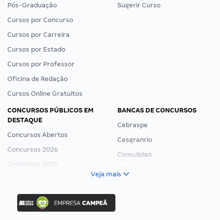
Pós-Graduação
Sugerir Curso
Cursos por Concurso
Cursos por Carreira
Cursos por Estado
Cursos por Professor
Oficina de Redação
Cursos Online Gratuitos
CONCURSOS PÚBLICOS EM
BANCAS DE CONCURSOS
DESTAQUE
Cebraspe
Concursos Abertos
Cesgranrio
Concursos 2026
Consulplan
Concursos 2025
FCC
Veja mais
Concurso Nacional Unificado
FGV
Concurso Ibama
Idecan
Concurso MPU
Selecon