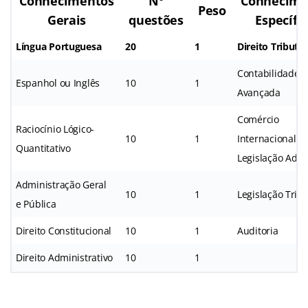
Conhecimentos
Nº
Conhecime
Peso
Gerais
questões
Específi
Língua Portuguesa
20
1
Direito Tributár
Contabilidade G
Espanhol ou Inglês
10
1
Avançada
Comércio
Raciocínio Lógico-
10
1
Internacional e
Quantitativo
Legislação Adu
Administração Geral
10
1
Legislação Tribu
e Pública
Direito Constitucional
10
1
Auditoria
Direito Administrativo
10
1