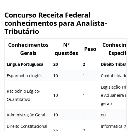
Concurso Receita Federal
conhecimentos para Analista-
Tributário
Conhecimentos
Nº
Conhecime
Peso
Gerais
questões
Específi
Língua Portuguesa
20
2
Direito Tributár
Espanhol ou Inglês
10
1
Contabilidade G
Legislação Tribu
Raciocínio Lógico-
10
1
e Aduaneira (Ár
Quantitativo
geral)
Administração Geral
10
1
ou
Direito Constitucional
Informática (Ár
25
2