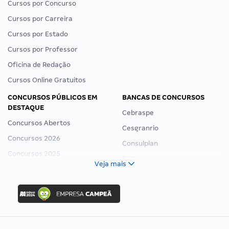
Cursos por Concurso
Cursos por Carreira
Cursos por Estado
Cursos por Professor
Oficina de Redação
Cursos Online Gratuitos
CONCURSOS PÚBLICOS EM
BANCAS DE CONCURSOS
DESTAQUE
Cebraspe
Concursos Abertos
Cesgranrio
Concursos 2026
Consulplan
Concursos 2025
FCC
Veja mais
Concurso Nacional Unificado
FGV
Concurso Ibama
Idecan
Concurso MPU
Selecon
Editais publicados
Uniase