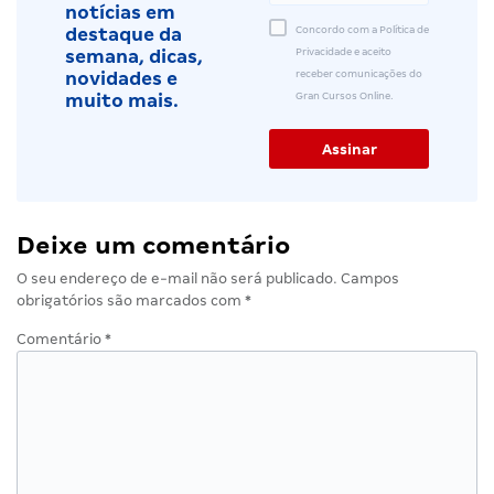
notícias em
Concordo com a Política de
destaque da
Privacidade e aceito
semana, dicas,
receber comunicações do
novidades e
Gran Cursos Online.
muito mais.
Deixe um comentário
O seu endereço de e-mail não será publicado.
Campos
obrigatórios são marcados com
*
Comentário
*