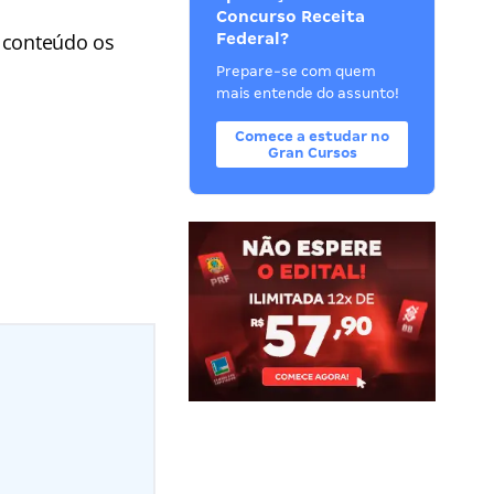
Concurso Receita
e conteúdo os
Federal?
Prepare-se com quem
mais entende do assunto!
Comece a estudar no
Gran Cursos