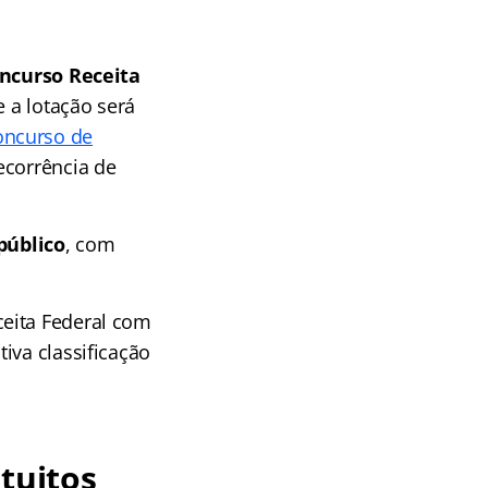
ncurso Receita
e a lotação será
oncurso de
ecorrência de
público
, com
ceita Federal com
iva classificação
tuitos