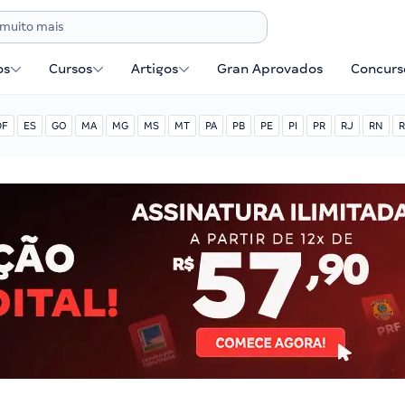
os
Cursos
Artigos
Gran Aprovados
Concurse
DF
ES
GO
MA
MG
MS
MT
PA
PB
PE
PI
PR
RJ
RN
R