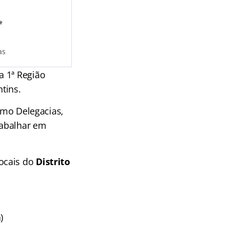
as
a 1ª Região
tins.
como Delegacias,
rabalhar em
locais do
Distrito
)