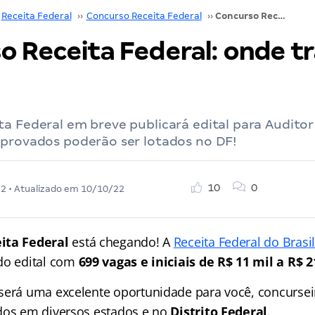
Receita Federal
››
Concurso Receita Federal
››
Concurso Receita Federal: onde trabalhar no DF?
o Receita Federal: onde t
a Federal em breve publicará edital para Auditor 
aprovados poderão ser lotados no DF!
10
0
22
• Atualizado em
10/10/22
ita Federal
está chegando! A
Receita Federal do Brasil
do edital com
699 vagas e iniciais de
R$ 11 mil a R$ 2
será uma excelente oportunidade para você, concurse
dos em diversos estados e no
Distrito Federal
.