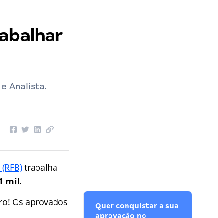
rabalhar
e Analista.
 (RFB)
trabalha
1 mil
.
iro! Os aprovados
Quer conquistar a sua
aprovação no