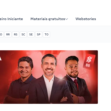
iro Iniciante
Materiais gratuitos
Webstories
O
RR
RS
SC
SE
SP
TO