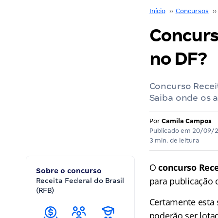
Início
››
Concursos
››
Concurs
no DF?
Concurso Receit
Saiba onde os 
Por
Camila Campos
Publicado em
20/09/
3 min. de leitura
O
concurso Rece
Sobre o concurso
para publicação 
Receita Federal do Brasil
(RFB)
Certamente esta 
poderão ser lota