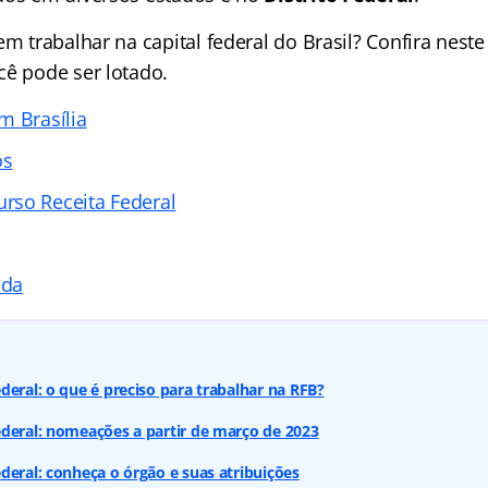
em trabalhar na capital federal do Brasil? Confira nest
cê pode ser lotado.
m Brasília
os
rso Receita Federal
ada
deral: o que é preciso para trabalhar na RFB?
deral: nomeações a partir de março de 2023
deral: conheça o órgão e suas atribuições