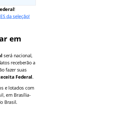
Federal
!
ES da seleção!
har em
l
será nacional,
datos receberão a
ão fazer suas
eceita Federal
.
s e lotados com
l, em Brasília-
o Brasil.