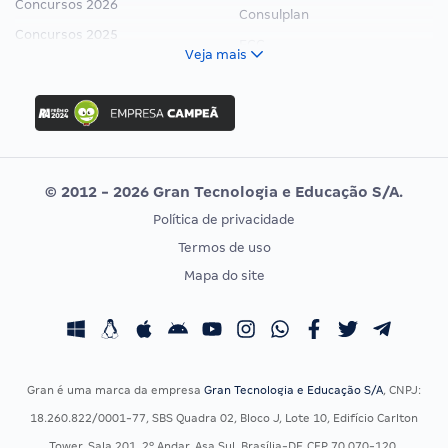
Concursos 2026
Consulplan
Concursos 2025
FCC
Veja mais
Concurso Nacional Unificado
FGV
Concurso Ibama
Idecan
Concurso MPU
Selecon
Editais publicados
Uniase
© 2012 - 2026 Gran Tecnologia e Educação S/A.
Vunesp
Política de privacidade
CONCURSOS POR PROFISSÃO
EXAME DE ORDEM
Termos de uso
Concursos Administrativos
OAB
Mapa do site
Concursos Educação
Prova OAB
Concursos Fiscais
Calendário OAB
Concursos Jurídicos
Questões OAB
Concursos Militares
Recursos OAB
Gran é uma marca da empresa
Gran Tecnologia e Educação S/A
, CNPJ:
Concursos Policiais
Exame de Ordem
18.260.822/0001-77, SBS Quadra 02, Bloco J, Lote 10, Edifício Carlton
Concursos Saúde
Tower, Sala 201, 2º Andar, Asa Sul, Brasília-DF, CEP 70.070-120.