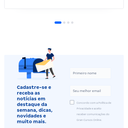
Cadastre-se e
receba as
notícias em
Concordo com a Política de
destaque da
Privacidade e aceito
semana, dicas,
receber comunicações do
novidades e
Gran Cursos Online.
muito mais.