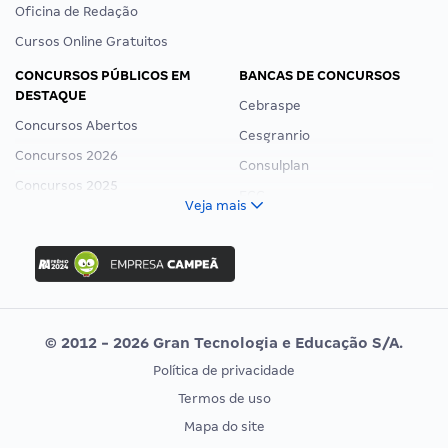
Oficina de Redação
Cursos Online Gratuitos
CONCURSOS PÚBLICOS EM
BANCAS DE CONCURSOS
DESTAQUE
Cebraspe
Concursos Abertos
Cesgranrio
Concursos 2026
Consulplan
Concursos 2025
FCC
Veja mais
Concurso Nacional Unificado
FGV
Concurso Ibama
Idecan
Concurso MPU
Selecon
Editais publicados
Uniase
© 2012 - 2026 Gran Tecnologia e Educação S/A.
Vunesp
Política de privacidade
CONCURSOS POR PROFISSÃO
EXAME DE ORDEM
Termos de uso
Concursos Administrativos
OAB
Mapa do site
Concursos Educação
Prova OAB