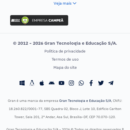
FCC
Veja mais
Concurso Nacional Unificado
FGV
Concurso Ibama
Idecan
Concurso MPU
Selecon
Editais publicados
Uniase
© 2012 - 2026 Gran Tecnologia e Educação S/A.
Vunesp
Política de privacidade
CONCURSOS POR PROFISSÃO
EXAME DE ORDEM
Termos de uso
Concursos Administrativos
OAB
Mapa do site
Concursos Educação
Prova OAB
Concursos Fiscais
Calendário OAB
Concursos Jurídicos
Questões OAB
Concursos Militares
Recursos OAB
Gran é uma marca da empresa
Gran Tecnologia e Educação S/A
, CNPJ:
Concursos Policiais
Exame de Ordem
18.260.822/0001-77, SBS Quadra 02, Bloco J, Lote 10, Edifício Carlton
Concursos Saúde
Tower, Sala 201, 2º Andar, Asa Sul, Brasília-DF, CEP 70.070-120.
Concursos Tribunais
Gran Tecnologia e Educação S/A - 2026 © Todos os direitos reservados ®