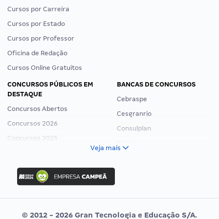
Cursos por Carreira
Cursos por Estado
Cursos por Professor
Oficina de Redação
Cursos Online Gratuitos
CONCURSOS PÚBLICOS EM
BANCAS DE CONCURSOS
DESTAQUE
Cebraspe
Concursos Abertos
Cesgranrio
Concursos 2026
Consulplan
Concursos 2025
FCC
Veja mais
Concurso Nacional Unificado
FGV
Concurso Ibama
Idecan
Concurso MPU
Selecon
Editais publicados
Uniase
© 2012 - 2026 Gran Tecnologia e Educação S/A.
Vunesp