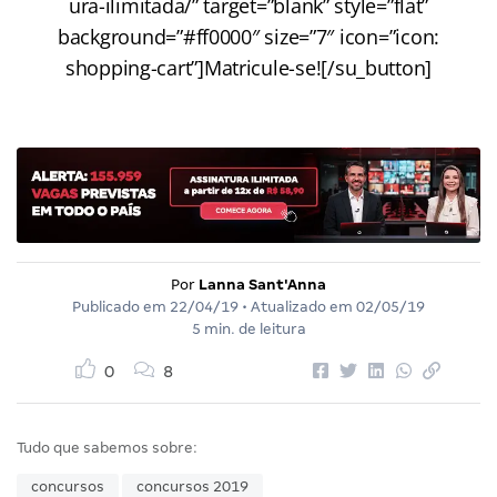
ura-ilimitada/” target=”blank” style=”flat”
background=”#ff0000″ size=”7″ icon=”icon:
shopping-cart”]Matricule-se![/su_button]
Por
Lanna Sant'Anna
Publicado em
22/04/19
• Atualizado em
02/05/19
5 min. de leitura
0
8
Tudo que sabemos sobre:
concursos
concursos 2019