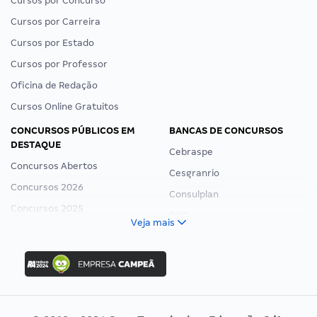
Cursos por Concurso
Cursos por Carreira
Cursos por Estado
Cursos por Professor
Oficina de Redação
Cursos Online Gratuitos
CONCURSOS PÚBLICOS EM
BANCAS DE CONCURSOS
DESTAQUE
Cebraspe
Concursos Abertos
Cesgranrio
Concursos 2026
Consulplan
Concursos 2025
FCC
Veja mais
Concurso Nacional Unificado
FGV
Concurso Ibama
Idecan
Concurso MPU
Selecon
Editais publicados
Uniase