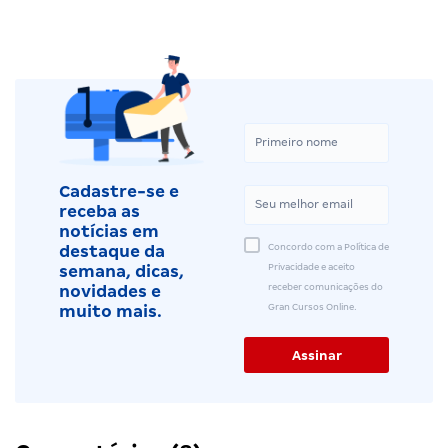
Cadastre-se e
receba as
notícias em
Concordo com a Política de
destaque da
Privacidade e aceito
semana, dicas,
receber comunicações do
novidades e
Gran Cursos Online.
muito mais.