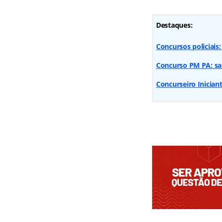
Destaques:
Concursos policiais
Concurso PM PA: sai
Concurseiro Iniciant