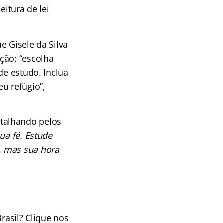
eitura de lei
e Gisele da Silva
ção: “escolha
de estudo. Inclua
u refúgio”,
talhando pelos
sua fé. Estude
, mas sua hora
rasil? Clique nos