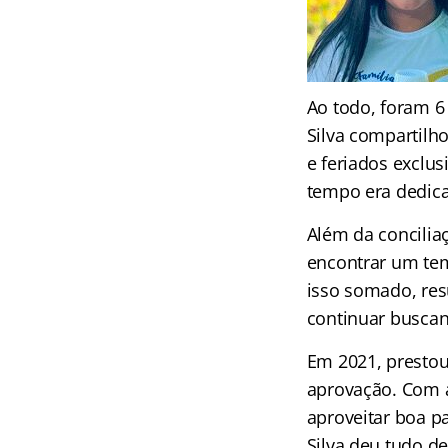
Ao todo, foram 6
Silva compartilh
e feriados exclu
tempo era dedica
Além da conciliaç
encontrar um tem
isso somado, res
continuar buscan
Em 2021, prestou
aprovação. Com a
aproveitar boa p
Silva deu tudo de