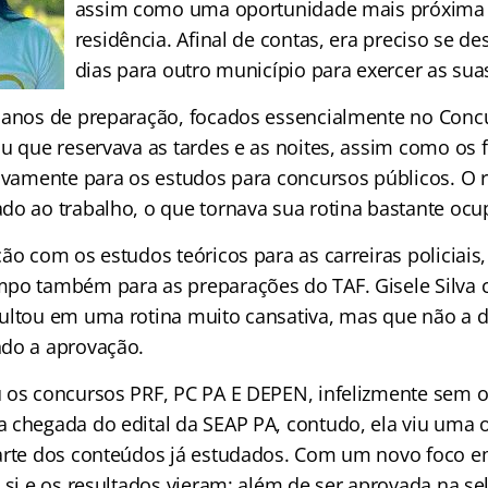
assim como uma oportunidade mais próxima 
residência. Afinal de contas, era preciso se de
dias para outro município para exercer as sua
 anos de preparação, focados essencialmente no Concu
ou que reservava as tardes e as noites, assim como os 
sivamente para os estudos para concursos públicos. O 
do ao trabalho, o que tornava sua rotina bastante ocu
ão com os estudos teóricos para as carreiras policiais,
po também para as preparações do TAF. Gisele Silva 
ultou em uma rotina muito cansativa, mas que não a 
do a aprovação.
 os concursos PRF, PC PA E DEPEN, infelizmente sem o
 chegada do edital da SEAP PA, contudo, ela viu uma 
arte dos conteúdos já estudados. Com um novo foco e
 si e os resultados vieram: além de ser aprovada na se