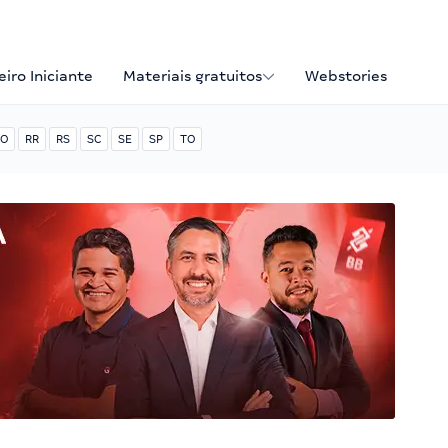
iro Iniciante
Materiais gratuitos
Webstories
O
RR
RS
SC
SE
SP
TO