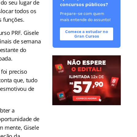
do seu lugar de
concursos públicos?
slocar todos os
Prepare-se com quem
s funções.
mais entende do assunto!
rso PRF. Gisele
Comece a estudar no
Gran Cursos
finais de semana
restante do
pada.
 foi preciso
conta que, tudo
desmotivou de
bter a
oportunidade de
m mente, Gisele
leção da