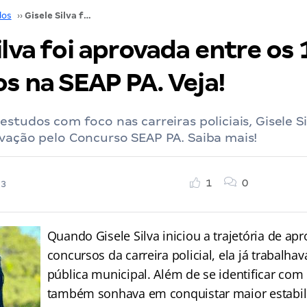
dos
››
Gisele Silva foi aprovada entre os 10 primeiros na SEAP PA. Veja!
ilva foi aprovada entre os 
s na SEAP PA. Veja!
estudos com foco nas carreiras policiais, Gisele 
vação pelo Concurso SEAP PA. Saiba mais!
1
0
23
Quando Gisele Silva iniciou a trajetória de ap
concursos da carreira policial, ela já trabalh
pública municipal. Além de se identificar com 
também sonhava em conquistar maior estabili