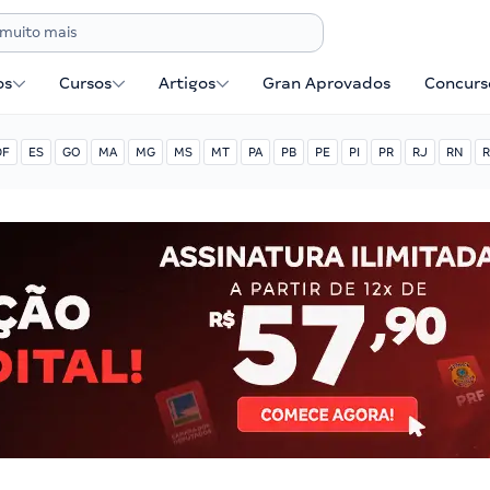
os
Cursos
Artigos
Gran Aprovados
Concurse
DF
ES
GO
MA
MG
MS
MT
PA
PB
PE
PI
PR
RJ
RN
R