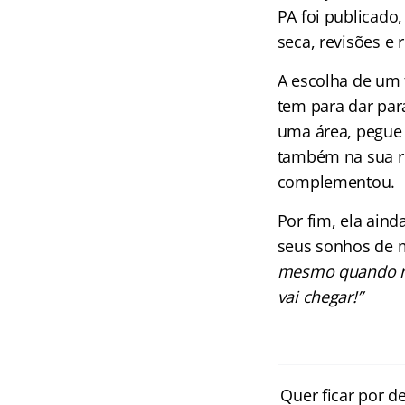
PA foi publicado,
seca, revisões e 
A escolha de um 
tem para dar par
uma área, pegue o
também na sua ro
complementou.
Por fim, ela ai
seus sonhos de 
mesmo quando não
vai chegar!”
Quer ficar por d