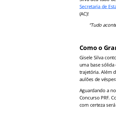
Secretaria de Es
(AC)!
“Tudo aconte
Como o Gran
Gisele Silva con
uma base sólida 
trajetória. Além
aulões de vésper
Aguardando a nom
Concurso PRF. Co
com certeza será