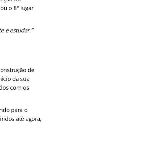
tou o 8° lugar
e e estudar.”
construção de
nício da sua
udos com os
ando para o
ridos até agora,