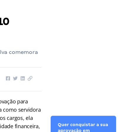
10
Silva comemora
rovação para
ava como servidora
os cargos, ela
Quer conquistar a sua
dade financeira,
aprovação em