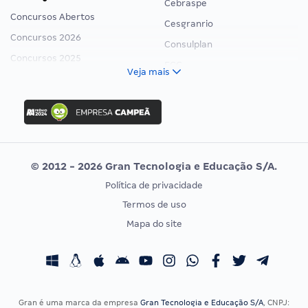
Cebraspe
Concursos Abertos
Cesgranrio
Concursos 2026
Consulplan
Concursos 2025
FCC
Veja mais
Concurso Nacional Unificado
FGV
Concurso Ibama
Idecan
Concurso MPU
Selecon
Editais publicados
Uniase
© 2012 - 2026 Gran Tecnologia e Educação S/A.
Vunesp
Política de privacidade
CONCURSOS POR PROFISSÃO
EXAME DE ORDEM
Termos de uso
Concursos Administrativos
OAB
Mapa do site
Concursos Educação
Prova OAB
Concursos Fiscais
Calendário OAB
Concursos Jurídicos
Questões OAB
Concursos Militares
Recursos OAB
Gran é uma marca da empresa
Gran Tecnologia e Educação S/A
, CNPJ: