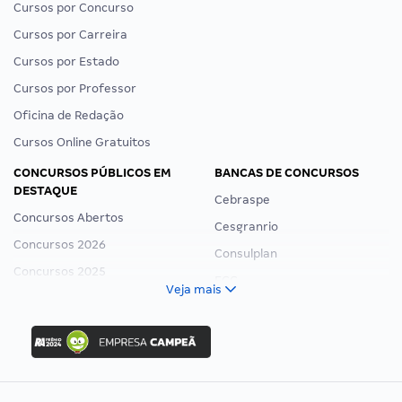
Cursos por Concurso
Cursos por Carreira
Cursos por Estado
Cursos por Professor
Oficina de Redação
Cursos Online Gratuitos
CONCURSOS PÚBLICOS EM
BANCAS DE CONCURSOS
DESTAQUE
Cebraspe
Concursos Abertos
Cesgranrio
Concursos 2026
Consulplan
Concursos 2025
FCC
Veja mais
Concurso Nacional Unificado
FGV
Concurso Ibama
Idecan
Concurso MPU
Selecon
Editais publicados
Uniase