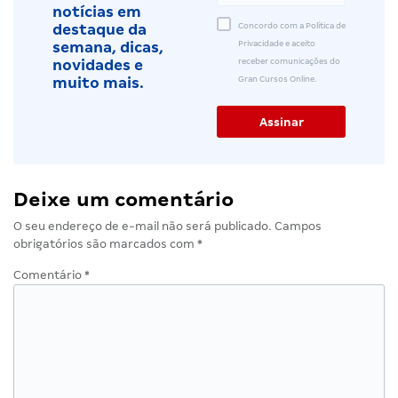
notícias em
Concordo com a Política de
destaque da
Privacidade e aceito
semana, dicas,
receber comunicações do
novidades e
Gran Cursos Online.
muito mais.
Deixe um comentário
O seu endereço de e-mail não será publicado.
Campos
obrigatórios são marcados com
*
Comentário
*