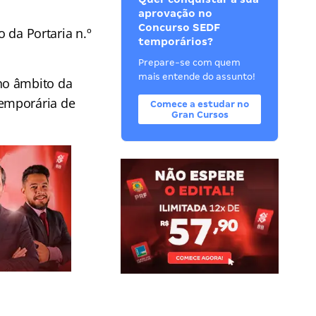
aprovação no
Concurso SEDF
o da Portaria n.º
temporários?
Prepare-se com quem
mais entende do assunto!
no âmbito da
temporária de
Comece a estudar no
Gran Cursos