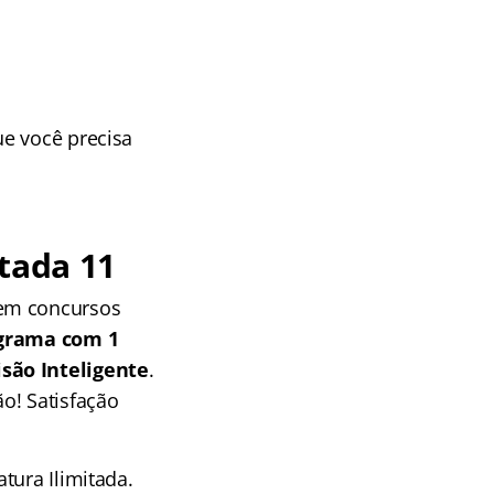
ue você precisa
tada 11
 em concursos
grama com 1
isão Inteligente
.
o! Satisfação
tura Ilimitada.