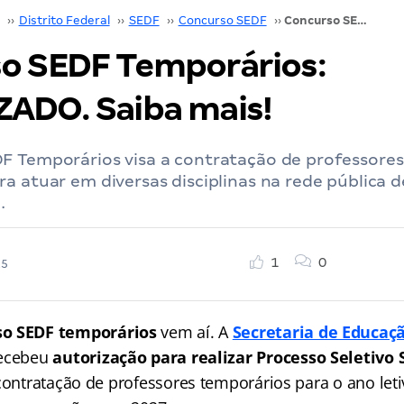
››
Distrito Federal
››
SEDF
››
Concurso SEDF
››
Concurso SEDF Temporários: AUTORIZADO. Saiba mais!
o SEDF Temporários:
ADO. Saiba mais!
F Temporários visa a contratação de professores
a atuar em diversas disciplinas na rede pública 
.
1
0
25
so SEDF
temporários
vem aí. A
Secretaria de Educaçã
ecebeu
autorização para realizar Processo Seletivo 
 contratação de professores temporários para o ano let