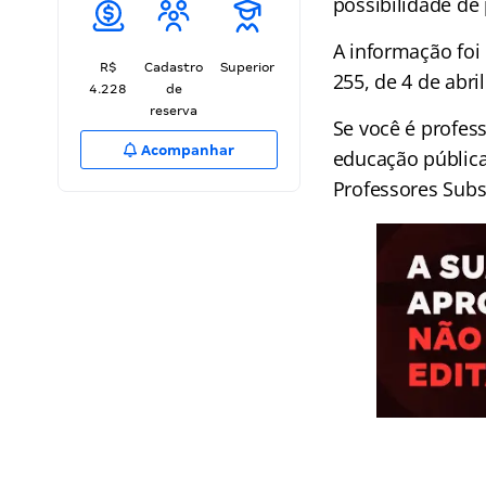
possibilidade de
A informação foi 
R$
Cadastro
Superior
255, de 4 de abri
4.228
de
reserva
Se você é profes
Acompanhar
educação públic
Professores Subs