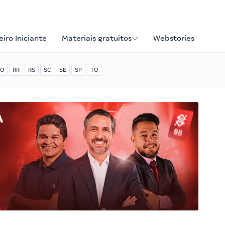
iro Iniciante
Materiais gratuitos
Webstories
O
RR
RS
SC
SE
SP
TO