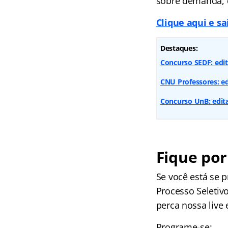
sobre demanda, q
Clique aqui e s
Destaques:
Concurso SEDF: edita
CNU Professores: ed
Concurso UnB: edital
Fique por
Se você está se 
Processo Seletivo
perca nossa live
Programe-se: