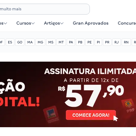
os
Cursos
Artigos
Gran Aprovados
Concurse
DF
ES
GO
MA
MG
MS
MT
PA
PB
PE
PI
PR
RJ
RN
R