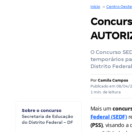
Início
››
Centro Oeste
Concurs
AUTORIZ
O Concurso SED
temporários par
Distrito Federal
Por
Camila Campos
Publicado em
08/04/
1 min. de leitura
Mais um
concur
Sobre o concurso
Federal
(SEDF)
r
Secretaria de Educação
do Distrito Federal – DF
(PSS)
, visando a