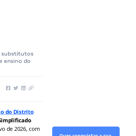
 substitutos
de ensino do
o do Distrito
Simplificado
ivo de 2026, com
Quer conquistar a sua