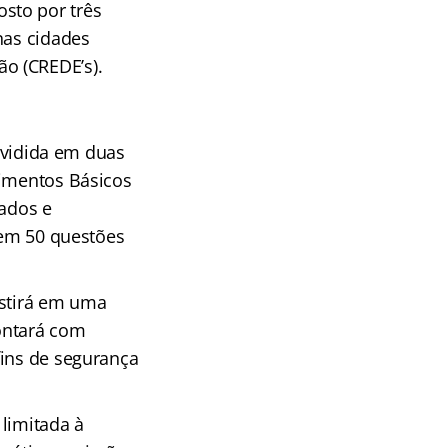
sto por três
nas cidades
o (CREDE’s).
dividida em duas
cimentos Básicos
Dados e
 em 50 questões
sistirá em uma
ontará com
fins de segurança
 limitada à