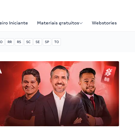
iro Iniciante
Materiais gratuitos
Webstories
O
RR
RS
SC
SE
SP
TO