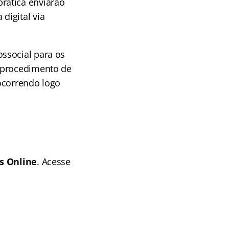
rática enviarão
digital via
ssocial para os
o procedimento de
ocorrendo logo
s Online
. Acesse