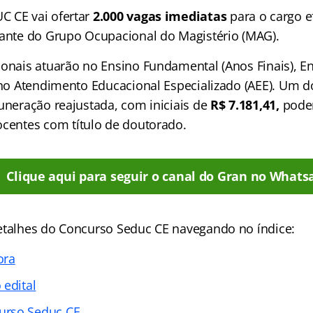
C CE vai ofertar
2.000 vagas imediatas
para o cargo e
grante do Grupo Ocupacional do Magistério (MAG).
ionais atuarão no Ensino Fundamental (Anos Finais), E
e no Atendimento Educacional Especializado (AEE). Um 
muneração reajustada, com iniciais de
R$ 7.181,41,
pode
ocentes com título de doutorado.
Clique aqui para seguir o canal do Gran no Whats
etalhes do Concurso Seduc CE navegando no índice:
ora
 edital
urso Seduc CE