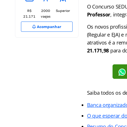
O Concurso SEDU
R$
2000
Superior
Professor
, inte
21.171
vagas
Os novos profiss
Acompanhar
(Regular e EJA) 
atrativos é a re
21.171,98
para d
Saiba todos os d
Banca organizad
O que esperar do
Resumo do Conc