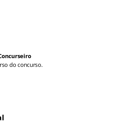
Concurseiro
rso do concurso.
al