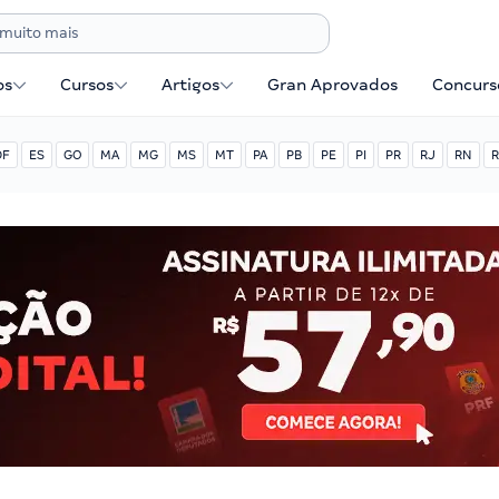
os
Cursos
Artigos
Gran Aprovados
Concurse
DF
ES
GO
MA
MG
MS
MT
PA
PB
PE
PI
PR
RJ
RN
R