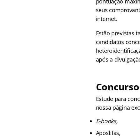
pontuação máxima
seus comprovante
internet.
Estão previstas 
candidatos conco
heteroidentifica
após a divulgação
Concurso 
Estude para conc
nossa página excl
E-books,
Apostilas,