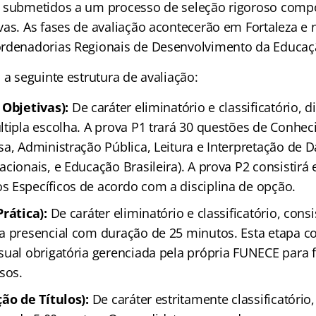
 submetidos a um processo de seleção rigoroso compo
vas. As fases de avaliação acontecerão em Fortaleza e 
rdenadorias Regionais de Desenvolvimento da Educaçã
 a seguinte estrutura de avaliação
:
 Objetivas):
De caráter eliminatório e classificatório, 
ltipla escolha. A prova P1 trará 30 questões de Conhe
sa, Administração Pública, Leitura e Interpretação de 
cionais, e Educação Brasileira). A prova P2 consistirá
 Específicos de acordo com a disciplina de opção.
Prática):
De caráter eliminatório e classificatório, con
a presencial com duração de 25 minutos. Esta etapa c
sual obrigatória gerenciada pela própria FUNECE para 
sos.
ção de Títulos):
De caráter estritamente classificatório,