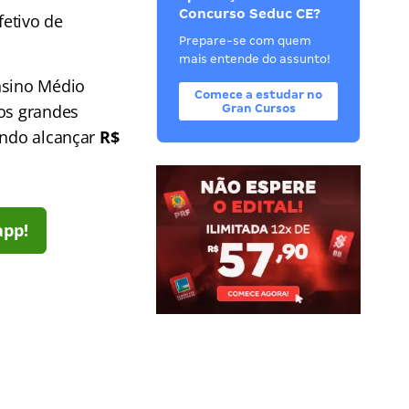
Concurso Seduc CE?
fetivo de
Prepare-se com quem
mais entende do assunto!
nsino Médio
Comece a estudar no
dos grandes
Gran Cursos
ndo alcançar
R$
app!