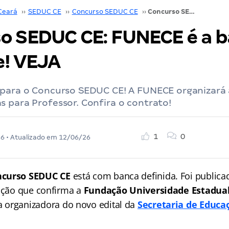
Ceará
››
SEDUC CE
››
Concurso SEDUC CE
››
Concurso SEDUC CE: FUNECE é a banca do certame! VEJA
o SEDUC CE: FUNECE é a b
! VEJA
 para o Concurso SEDUC CE! A FUNECE organizará 
 para Professor. Confira o contrato!
1
0
26
• Atualizado em
12/06/26
ncurso SEDUC CE
está com banca definida. Foi publica
tação que confirma a
Fundação Universidade Estadual
 organizadora do novo edital da
Secretaria de Educa