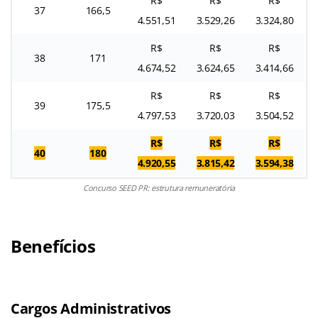
R$
R$
R$
37
166,5
4.551,51
3.529,26
3.324,80
R$
R$
R$
38
171
4.674,52
3.624,65
3.414,66
R$
R$
R$
39
175,5
4.797,53
3.720,03
3.504,52
R$
R$
R$
40
180
4.920,55
3.815,42
3.594,38
Concurso SEED PR: estrutura remuneratória
Benefícios
Cargos Administrativos