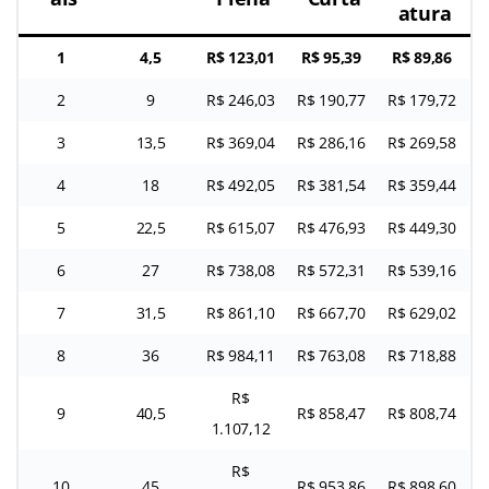
atura
1
4,5
R$ 123,01
R$ 95,39
R$ 89,86
2
9
R$ 246,03
R$ 190,77
R$ 179,72
3
13,5
R$ 369,04
R$ 286,16
R$ 269,58
4
18
R$ 492,05
R$ 381,54
R$ 359,44
5
22,5
R$ 615,07
R$ 476,93
R$ 449,30
6
27
R$ 738,08
R$ 572,31
R$ 539,16
7
31,5
R$ 861,10
R$ 667,70
R$ 629,02
8
36
R$ 984,11
R$ 763,08
R$ 718,88
R$
9
40,5
R$ 858,47
R$ 808,74
1.107,12
R$
10
45
R$ 953,86
R$ 898,60