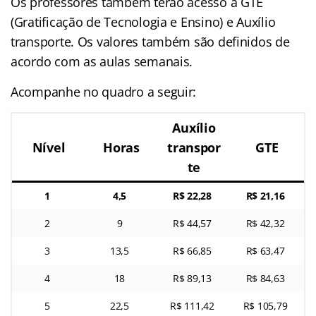
Os professores também terão acesso a GTE
(Gratificação de Tecnologia e Ensino) e Auxílio
transporte. Os valores também são definidos de
acordo com as aulas semanais.
Acompanhe no quadro a seguir:
Auxílio
Nível
Horas
transpor
GTE
te
1
4,5
R$ 22,28
R$ 21,16
2
9
R$ 44,57
R$ 42,32
3
13,5
R$ 66,85
R$ 63,47
4
18
R$ 89,13
R$ 84,63
5
22,5
R$ 111,42
R$ 105,79