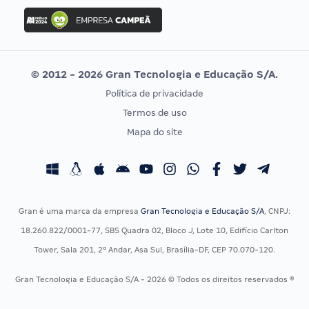
Concurso Ibama
Idecan
Concurso MPU
Selecon
Editais publicados
Uniase
© 2012 - 2026 Gran Tecnologia e Educação S/A.
Vunesp
Política de privacidade
CONCURSOS POR PROFISSÃO
EXAME DE ORDEM
Termos de uso
Concursos Administrativos
OAB
Mapa do site
Concursos Educação
Prova OAB
Concursos Fiscais
Calendário OAB
Concursos Jurídicos
Questões OAB
Concursos Militares
Recursos OAB
Gran é uma marca da empresa
Gran Tecnologia e Educação S/A
, CNPJ:
Concursos Policiais
Exame de Ordem
18.260.822/0001-77, SBS Quadra 02, Bloco J, Lote 10, Edifício Carlton
Concursos Saúde
Tower, Sala 201, 2º Andar, Asa Sul, Brasília-DF, CEP 70.070-120.
Concursos Tribunais
Gran Tecnologia e Educação S/A - 2026 © Todos os direitos reservados ®
Residência Multiprofissional