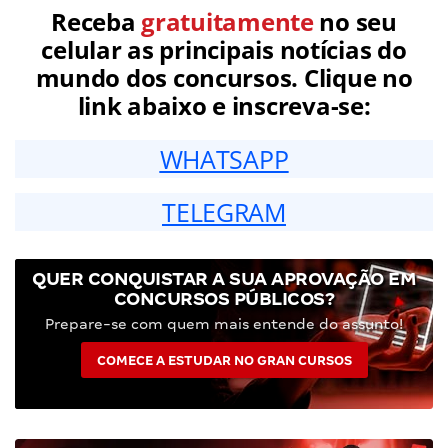
Receba
gratuitamente
no seu
celular as principais notícias do
mundo dos concursos. Clique no
link abaixo e inscreva-se:
WHATSAPP
TELEGRAM
QUER CONQUISTAR A SUA APROVAÇÃO EM
CONCURSOS PÚBLICOS?
Prepare-se com quem mais entende do assunto!
COMECE A ESTUDAR NO GRAN CURSOS