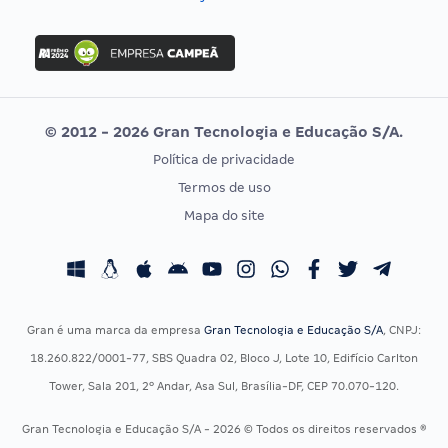
Concurso Nacional Unificado
FGV
Concurso Ibama
Idecan
Concurso MPU
Selecon
Editais publicados
Uniase
© 2012 - 2026 Gran Tecnologia e Educação S/A.
Vunesp
Política de privacidade
CONCURSOS POR PROFISSÃO
EXAME DE ORDEM
Termos de uso
Concursos Administrativos
OAB
Mapa do site
Concursos Educação
Prova OAB
Concursos Fiscais
Calendário OAB
Concursos Jurídicos
Questões OAB
Concursos Militares
Recursos OAB
Gran é uma marca da empresa
Gran Tecnologia e Educação S/A
, CNPJ:
Concursos Policiais
Exame de Ordem
18.260.822/0001-77, SBS Quadra 02, Bloco J, Lote 10, Edifício Carlton
Concursos Saúde
Tower, Sala 201, 2º Andar, Asa Sul, Brasília-DF, CEP 70.070-120.
Concursos Tribunais
Gran Tecnologia e Educação S/A - 2026 © Todos os direitos reservados ®
Residência Multiprofissional