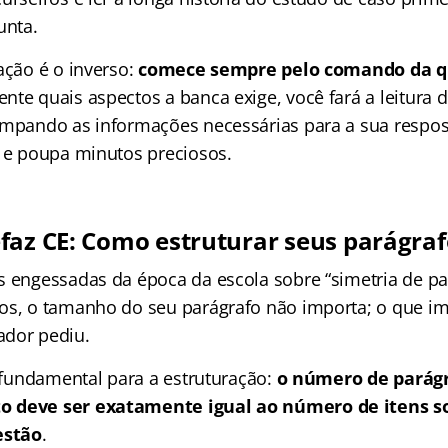
unta.
ação é o inverso:
comece sempre pelo comando da q
te quais aspectos a banca exige, você fará a leitura d
impando as informações necessárias para a sua resposta
o e poupa minutos preciosos.
faz CE: Como estruturar seus parágraf
s engessadas da época da escola sobre “simetria de pa
os, o tamanho do seu parágrafo não importa; o que im
ador pediu.
z fundamental para a estruturação:
o número de parágr
 deve ser exatamente igual ao número de itens so
estão
.