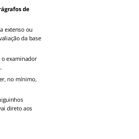
rágrafos de
a extenso ou
avaliação da base
er o examinador
.
er, no mínimo,
miguinhos
ai direto aos