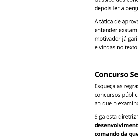
depois ler a perg
A tática de aprov
entender exatamen
motivador já gar
e vindas no text
Concurso Se
Esqueça as regra
concursos públic
ao que o examin
Siga esta diretri
desenvolvimento
comando da qu