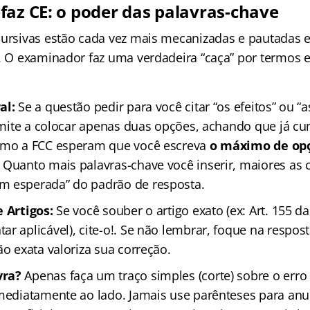
faz CE: o poder das palavras-chave
cursivas estão cada vez mais mecanizadas e pautadas 
s. O examinador faz uma verdadeira “caça” por termos e
al:
Se a questão pedir para você citar “os efeitos” ou “
limite a colocar apenas duas opções, achando que já cu
como a FCC esperam que você escreva
o máximo de opç
 Quanto mais palavras-chave você inserir, maiores as 
m esperada” do padrão de resposta.
e Artigos:
Se você souber o artigo exato (ex: Art. 155 d
r aplicável), cite-o!. Se não lembrar, foque na respos
ão exata valoriza sua correção.
vra?
Apenas faça um traço simples (corte) sobre o erro 
imediatamente ao lado. Jamais use parênteses para anu