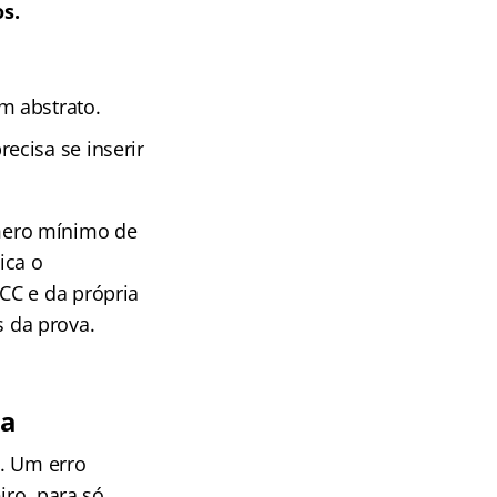
s.
m abstrato.
ecisa se inserir
ero mínimo de
ica o
CC e da própria
s da prova.
ia
E. Um erro
iro, para só