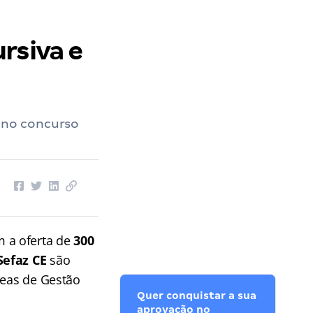
rsiva e
l no concurso
.
 a oferta de
300
Sefaz CE
são
reas de Gestão
Quer conquistar a sua
aprovação no