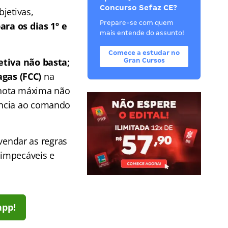
Concurso Sefaz CE?
jetivas,
Prepare-se com quem
ra os dias 1º e
mais entende do assunto!
Comece a estudar no
etiva não basta;
Gran Cursos
agas (FCC)
na
a nota máxima não
ência ao comando
endar as regras
 impecáveis e
app!