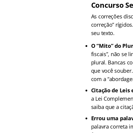
Concurso Se
As correções dis
correção” rígido
seu texto.
O “Mito” do Plur
fiscais”, não se 
plural. Bancas 
que você souber.
com a “abordage
Citação de Leis 
a Lei Complementa
saiba que a citaç
Errou uma pala
palavra correta 