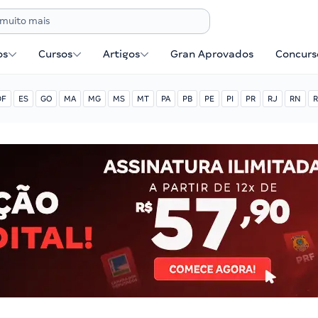
os
Cursos
Artigos
Gran Aprovados
Concurse
DF
ES
GO
MA
MG
MS
MT
PA
PB
PE
PI
PR
RJ
RN
R