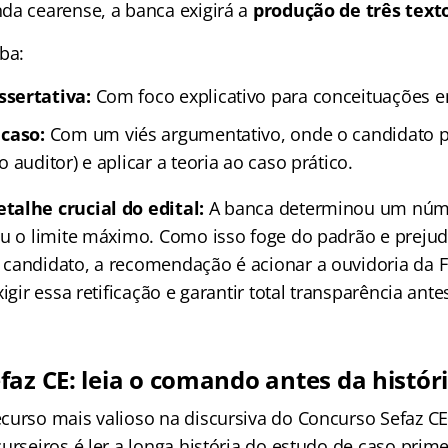
da cearense, a banca exigirá a
produção de três texto
ba:
sertativa:
Com foco explicativo para conceituações e
 caso:
Com um viés argumentativo, onde o candidato pr
 auditor) e aplicar a teoria ao caso prático.
talhe crucial do edital:
A banca determinou um núm
iu o limite máximo. Como isso foge do padrão e prejud
candidato, a recomendação é acionar a ouvidoria da F
igir essa retificação e garantir total transparência ante
faz CE: leia o comando antes da histór
curso mais valioso na discursiva do Concurso Sefaz C
urseiros é ler a longa história do estudo de caso prime