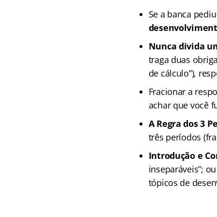
Se a banca pediu 
desenvolvimen
Nunca divida um
traga duas obriga
de cálculo”), re
Fracionar a resp
achar que você f
A Regra dos 3 Pe
três períodos (f
Introdução e Co
inseparáveis”; o
tópicos de desen