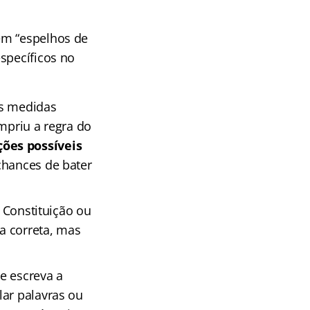
em “espelhos de
specíficos no
as medidas
mpriu a regra do
ões possíveis
chances de bater
a Constituição ou
ta correta, mas
e escreva a
lar palavras ou