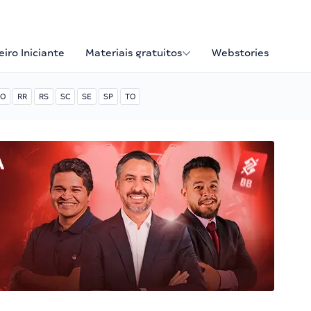
iro Iniciante
Materiais gratuitos
Webstories
O
RR
RS
SC
SE
SP
TO