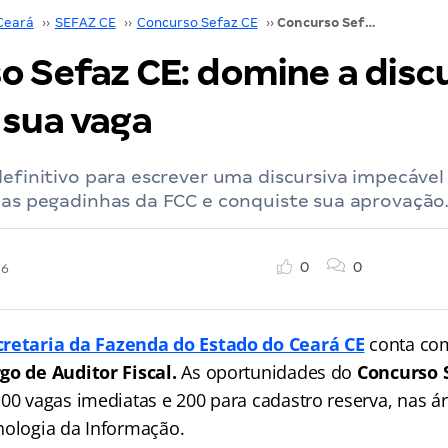
Ceará
››
SEFAZ CE
››
Concurso Sefaz CE
››
Concurso Sefaz CE: domine a discursiva e garanta sua vaga
o Sefaz CE: domine a discu
 sua vaga
definitivo para escrever uma discursiva impecáve
das pegadinhas da FCC e conquiste sua aprovação
0
0
26
cretaria da Fazenda do Estado do Ceará CE
conta com
go de Auditor Fiscal.
As oportunidades do
Concurso 
100 vagas imediatas e 200 para cadastro reserva, nas á
nologia da Informação.