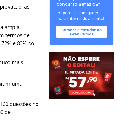
Concurso Sefaz CE?
aprovação, as
Prepare-se com quem
mais entende do assunto!
na ampla
Comece a estudar no
 Em termos de
Gran Cursos
e 72% e 80% do
pouco mais
taram uma
r 160 questões no
00 de