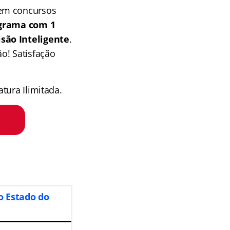
 em concursos
grama com 1
isão Inteligente
.
o! Satisfação
tura Ilimitada.
o Estado do