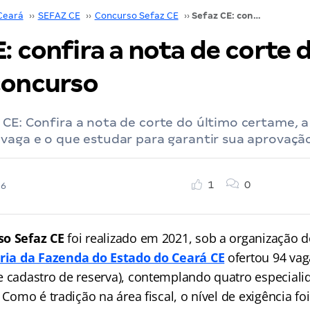
Ceará
››
SEFAZ CE
››
Concurso Sefaz CE
››
Sefaz CE: confira a nota de corte do último concurso
: confira a nota de corte 
concurso
 CE: Confira a nota de corte do último certame,
vaga e o que estudar para garantir sua aprovação
1
0
26
o Sefaz CE
foi realizado em 2021, sob a organização 
ria da Fazenda do Estado do Ceará CE
ofertou 94 va
e cadastro de reserva), contemplando quatro especiali
 Como é tradição na área fiscal, o nível de exigência foi