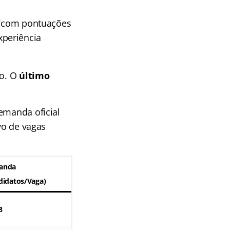
s (com pontuações
xperiência
ão. O
último
emanda oficial
vo de vagas
anda
didatos/Vaga)
8