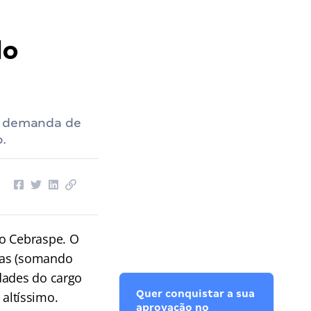
do
 a demanda de
.
do Cebraspe. O
gas (somando
dades do cargo
Quer conquistar a sua
 altíssimo.
aprovação no