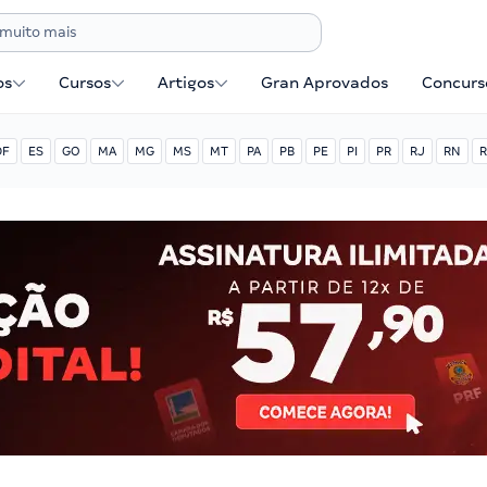
os
Cursos
Artigos
Gran Aprovados
Concurse
DF
ES
GO
MA
MG
MS
MT
PA
PB
PE
PI
PR
RJ
RN
R