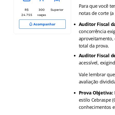
Para que você te
R$
300
Superior
notas de corte (
24.755
vagas
Auditor Fiscal d
Acompanhar
concorrência exi
aproveitamento,
total da prova.
Auditor Fiscal 
acessível, exigi
Vale lembrar que
avaliação dividid
Prova Objetiva:
estilo Cebraspe 
conhecimentos es