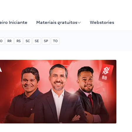
iro Iniciante
Materiais gratuitos
Webstories
O
RR
RS
SC
SE
SP
TO