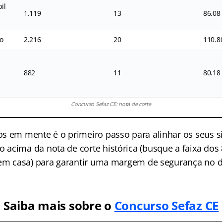
il
1.119
13
86.08
co
2.216
20
110.8
882
11
80.18
Concurso Sefaz CE: nota de corte
s em mente é o primeiro passo para alinhar os seus s
acima da nota de corte histórica (busque a faixa dos
 em casa) para garantir uma margem de segurança no d
Saiba mais sobre o
Concurso Sefaz CE