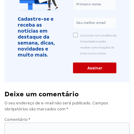
Cadastre-se e
receba as
notícias em
Concordo com a Política de
destaque da
Privacidade e aceito
semana, dicas,
receber comunicações do
novidades e
Gran Cursos Online.
muito mais.
Deixe um comentário
O seu endereço de e-mail não será publicado.
Campos
obrigatórios são marcados com
*
Comentário
*