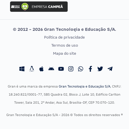
Concurso Ibama
Idecan
Concurso MPU
Selecon
Editais publicados
Uniase
© 2012 - 2026 Gran Tecnologia e Educação S/A.
Vunesp
Política de privacidade
CONCURSOS POR PROFISSÃO
EXAME DE ORDEM
Termos de uso
Concursos Administrativos
OAB
Mapa do site
Concursos Educação
Prova OAB
Concursos Fiscais
Calendário OAB
Concursos Jurídicos
Questões OAB
Concursos Militares
Recursos OAB
Gran é uma marca da empresa
Gran Tecnologia e Educação S/A
, CNPJ:
Concursos Policiais
Exame de Ordem
18.260.822/0001-77, SBS Quadra 02, Bloco J, Lote 10, Edifício Carlton
Concursos Saúde
Tower, Sala 201, 2º Andar, Asa Sul, Brasília-DF, CEP 70.070-120.
Concursos Tribunais
Gran Tecnologia e Educação S/A - 2026 © Todos os direitos reservados ®
Residência Multiprofissional