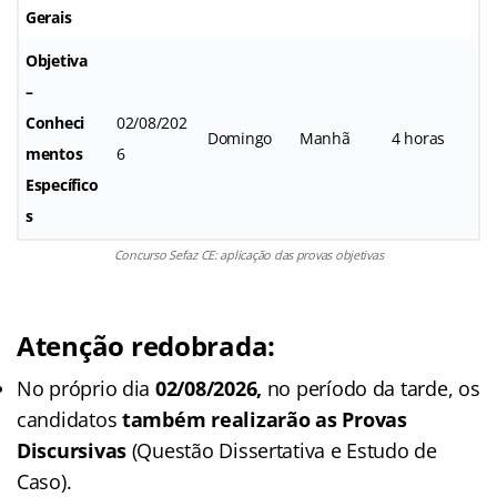
Gerais
Objetiva
–
Conheci
02/08/202
Domingo
Manhã
4 horas
mentos
6
Específico
s
Concurso Sefaz CE: aplicação das provas objetivas
Atenção redobrada:
No próprio dia
02/08/2026,
no período da tarde, os
candidatos
também realizarão as Provas
Discursivas
(Questão Dissertativa e Estudo de
Caso).