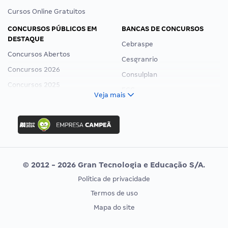
Cursos Online Gratuitos
CONCURSOS PÚBLICOS EM
BANCAS DE CONCURSOS
DESTAQUE
Cebraspe
Concursos Abertos
Cesgranrio
Concursos 2026
Consulplan
Concursos 2025
FCC
Veja mais
Concurso Nacional Unificado
FGV
Concurso Ibama
Idecan
Concurso MPU
Selecon
Editais publicados
Uniase
© 2012 - 2026 Gran Tecnologia e Educação S/A.
Vunesp
Política de privacidade
CONCURSOS POR PROFISSÃO
EXAME DE ORDEM
Termos de uso
Concursos Administrativos
OAB
Mapa do site
Concursos Educação
Prova OAB