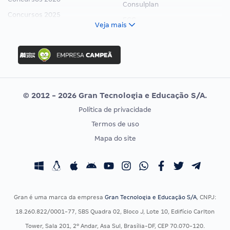
Consulplan
Concursos 2025
FCC
Veja mais
Concurso Nacional Unificado
FGV
Concurso Ibama
Idecan
Concurso MPU
Selecon
Editais publicados
Uniase
© 2012 - 2026 Gran Tecnologia e Educação S/A.
Vunesp
Política de privacidade
CONCURSOS POR PROFISSÃO
EXAME DE ORDEM
Termos de uso
Concursos Administrativos
OAB
Mapa do site
Concursos Educação
Prova OAB
Concursos Fiscais
Calendário OAB
Concursos Jurídicos
Questões OAB
Concursos Militares
Recursos OAB
Gran é uma marca da empresa
Gran Tecnologia e Educação S/A
, CNPJ:
Concursos Policiais
Exame de Ordem
18.260.822/0001-77, SBS Quadra 02, Bloco J, Lote 10, Edifício Carlton
Concursos Saúde
Tower, Sala 201, 2º Andar, Asa Sul, Brasília-DF, CEP 70.070-120.